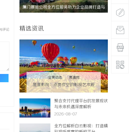
研发体系
厦门展览公司全方位服务助力企业品牌打造与
武汉配眼镜
市场开拓
精选资讯
与评论
业界动态
|
易通网
论
星星影院：点亮夜空的影视艺术殿
堂
聚合支付代理平台的发展现状
与未来机遇深度解析
2026-08-07
全方位解析白云影视：打造精