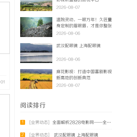
彩视听盛宴的新锐平台
2026-08-07
温婉灵动，一眼万年！久匠量
身定制的眉眼唇，才是你整张
脸的点睛之笔！淡颜系女生的
2026-08-06
气质加分项
武汉配眼镜 上海配眼镜
2026-08-06
麻花影视：打造中国喜剧影视
新高地的创新典范
-01
2026-08-07
阅读排行
1
[业界动态]
全面解析2828电影网——全方位提升你的观影体验平台
2
[业界动态]
武汉配眼镜 上海配眼镜