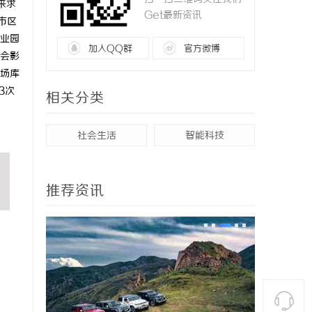
来求
Get最新资讯
市区
业园
加入QQ群
官方微博
会影
市场库
3次
相关分类
社会生活
智能科技
推荐资讯