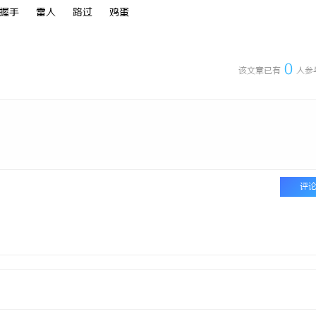
握手
雷人
路过
鸡蛋
师：保护您的合法权益，助您走出
贝净 AC 国际医疗实验室，标准化
全解析
0
该文章已有
人参
评