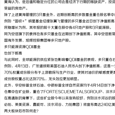
黄海认为，低估值和稳定分红的公司会是经济下行期的稀缺资产，投
合肥刑事律师：保护您的
受益的房地产。
除了上述黄海管理的3只基金外，近期创新高的多数基金重仓股名单中
法律困境
例如“固收+”明星基金经理张翼飞管理的多只基金近日创下净值新高
民稳增长为例，其年报的前十大重仓股中有4只地产股和3只能源股。
同为安信旗下的袁玮也有多只基金在近期创下净值新高，其中安信新
国海外发展、旭辉控股集团等多只地产股。
多只能源资源QDII基金
也创下新高
与此同时，全球能源的供应紧张也影响着QDII基金的表现，多只重仓石
例如，4月13日，广发道琼斯美国石油人民币A创下净值新高，这是
70%权重成份股分布于上游勘探与生产行业，使其对油价的敏感度更
成份股权重占比达到70%，龙头效应更加明显。
此外，华安标普全球石油、中银标普全球自然资源均于4月14日创下
仓集中在矿业股，重仓了FORTESCUEMETALSGROUP、淡
在高通胀的背景下，这些矿业股今年以来涨势较好，例如淡水河谷的股
必拓、英美资源、嘉能可、淡水河谷、力拓集团）将宣布高达240亿
两大板块后市如何走？