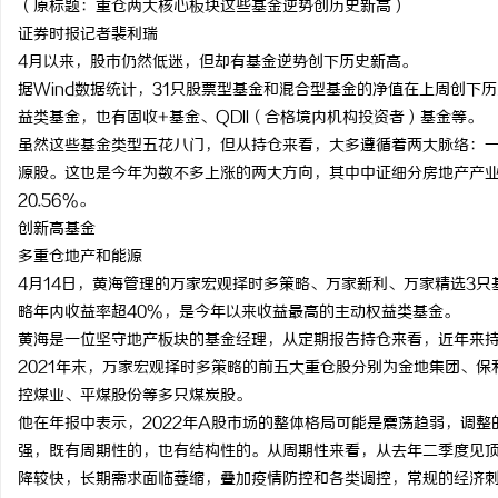
（原标题：重仓两大核心板块这些基金逆势创历史新高）
证券时报记者裴利瑞
4月以来，股市仍然低迷，但却有基金逆势创下历史新高。
据Wind数据统计，31只股票型基金和混合型基金的净值在上周创下
益类基金，也有固收+基金、QDII（合格境内机构投资者）基金等。
通
虽然这些基金类型五花八门，但从持仓来看，大多遵循着两大脉络：
源股。这也是今年为数不多上涨的两大方向，其中中证细分房地产产业主
20.56%。
创新高基金
多重仓地产和能源
4月14日，黄海管理的万家宏观择时多策略、万家新利、万家精选3
略年内收益率超40%，是今年以来收益最高的主动权益类基金。
黄海是一位坚守地产板块的基金经理，从定期报告持仓来看，近年来
网
2021年末，万家宏观择时多策略的前五大重仓股分别为金地集团、
控煤业、平煤股份等多只煤炭股。
他在年报中表示，2022年A股市场的整体格局可能是震荡趋弱，调
强，既有周期性的，也有结构性的。从周期性来看，从去年二季度见
降较快，长期需求面临萎缩，叠加疫情防控和各类调控，常规的经济