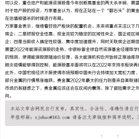
可以说，重仓地产和能源资源股是今年创新高基金的两大杀手锏，展
对于地产股的投资，万家基金认为，现在正站在一个“翻石头”的黄
在估值被错杀的时候进行布局。
万家基金表示，继续看好地产板块的配置机会，未来将重点关注以下
房企；二是财报安全性高、现金流较为稳定的区域性央企、国企或区域
企；四是当前收入确定性较强、集中度加速提升，同时关联房企近期
展望2022年能源资源股的走势，中银标普全球自然资源基金经理陈学
的预测，使得能源股跟随油价反弹，各大能源机构也开始修正原油库
肺炎疫情能够得到控制，能源股基本面将可以在2022年支持本板块再
此外，中国宏观经济不振使得市场预期中国央行会持续加大宽松力度
部分金属的行情易涨难跌。贵金属2022年最大的压力则是来自美联
市场仍有疑虑之下，贵金属应该还会在区间内震荡，除了避险需求之
向。
1
1