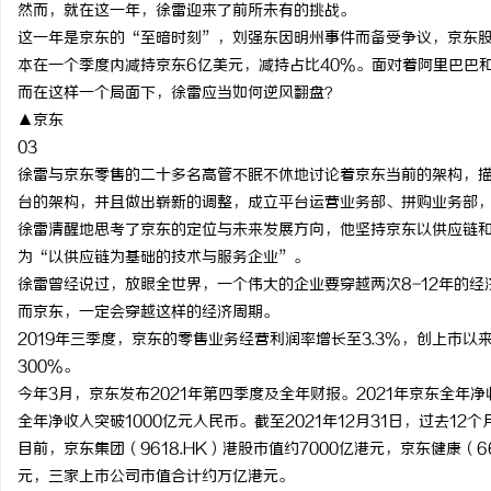
然而，就在这一年，徐雷迎来了前所未有的挑战。
这一年是京东的“至暗时刻”，刘强东因明州事件而备受争议，京东
本在一个季度内减持京东6亿美元，减持占比40%。面对着阿里巴巴
而在这样一个局面下，徐雷应当如何逆风翻盘？
▲京东
03
徐雷与京东零售的二十多名高管不眠不休地讨论着京东当前的架构，
台的架构，并且做出崭新的调整，成立平台运营业务部、拼购业务部
徐雷清醒地思考了京东的定位与未来发展方向，他坚持京东以供应链
为“以供应链为基础的技术与服务企业”。
徐雷曾经说过，放眼全世界，一个伟大的企业要穿越两次8-12年的经
而京东，一定会穿越这样的经济周期。
2019年三季度，京东的零售业务经营利润率增长至3.3%，创上市以
300%。
今年3月，京东发布2021年第四季度及全年财报。2021年京东全年净收
全年净收入突破1000亿元人民币。截至2021年12月31日，过去12
目前，京东集团（9618.HK）港股市值约7000亿港元，京东健康（661
元，三家上市公司市值合计约万亿港元。