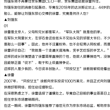
刘强东将不再兼任京东集团CEO一职，京东集团总裁徐雷升任。
刘强东卸任的消息引起轰动，毕竟在2018年的达沃斯论坛上，44岁
那么，能够让刘强东放心交棒的徐雷，究竟是何许人也？
▲刘强东
01
通
徐雷是北京人，父母和兄长都是军人，“军队大院”就是他的家。
在军队大院里长大，左邻右舍这些低头不见抬头见的邻居大爷们，不
是那么一回事”。因此，他并不注重权势，也不会轻易认同权威，而
徐雷评价自己：“我就是一个走遍天涯海角，凭手艺吃饭的手艺人。
这样的成长环境塑造了徐雷简单直接的个性，他做人做事接地气，没
且能够正面“说不”，敢于和上级直接争论。
这样的人是少有的，今日资本创始人，“风投女王”徐新就敏锐地看
▲徐雷
网
2007年，“风投女王”徐新向京东投资1000万美元，并且正式向
供商好耶网络，担任总经理职位。
在深思熟虑之下，徐雷选择了谨慎处之。毕竟自己目前的事业蒸蒸日
担任京东市场营销顾问。
在这一期间，徐雷向刘强东推荐了褚世元作为京东市场总监，帮助京