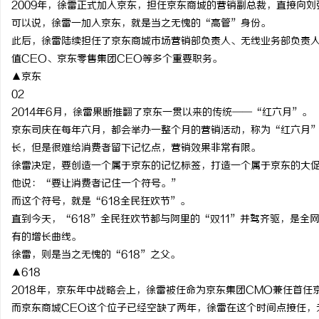
2009年，徐雷正式加入京东，担任京东商城的营销副总裁，直接向刘
贝净 AC 国际医疗实验室，标准化研发体系
厦门展览公司全方位服务
可以说，徐雷一加入京东，就是当之无愧的“高管”身份。
此后，徐雷陆续担任了京东商城市场营销部负责人、无线业务部负责
全解析
市场开拓
值CEO、京东零售集团CEO等多个重要职务。
▲京东
02
2014年6月，徐雷果断推翻了京东一贯以来的传统——“红六月”。
京东司庆在每年六月，都会举办一整个月的营销活动，称为“红六月
长，但是很难给消费者留下记忆点，营销效果非常有限。
徐雷决定，要创造一个属于京东的记忆标签，打造一个属于京东的大
他说：“要让消费者记住一个符号。”
而这个符号，就是“618全民狂欢节”。
直到今天，“618”全民狂欢节都与阿里的“双11”并驾齐驱，是
有的增长曲线。
徐雷，则是当之无愧的“618”之父。
▲618
2018年，京东年中战略会上，徐雷被任命为京东集团CMO兼任首任
而京东商城CEO这个位子已经空缺了两年，徐雷在这个时间点接任，