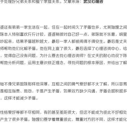
于处理好兄弟关系和整个家庭关系。文章来源：
武汉心理咨
婆还有弟弟一家生活在一起，住在一起时间久了矛盾也多，尤其妯娌之间
妹本人特别喜欢斤斤计较，婆婆稍微对自己好一点，弟妹就不乐意，明里
吵起来，结果矛盾越积越大，最后一家人都被闹得不得安生。最后是丈夫
师帮助他们化解矛盾。他在网上查了很久，最后选择了心理咨询中心，给
，觉得自己没有问题，为什么要去找心理咨询师？在丈夫的耐心劝说下陈
帮她分析问题，运用主意识修正理念，寻找问题的根本原因，并给出了解
础不像兄弟姐妹那样地深厚，互相之间的脾气爱好都不太了解，所以容易
是相互指责、抱怨，于是产生矛盾，如果双方缺少沟通，矛盾会越积越多
，这样才能减少矛盾。
性格爱好等都不尽相同，有的甚至差距很大，但这不能成为彼此不好相处
产生了很多矛盾。妯娌们要学着尊重彼此，尊重对方的不同，这样才能化