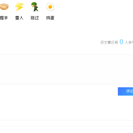
握手
雷人
路过
鸡蛋
0
该文章已有
人参
评