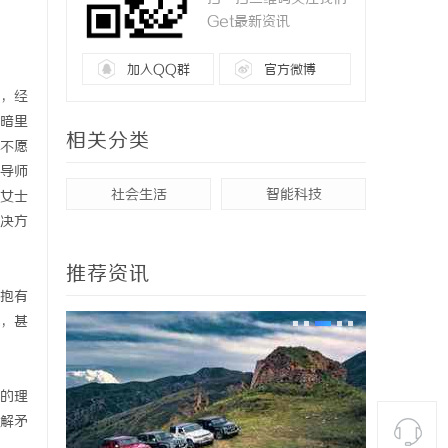
Get最新资讯
加入QQ群
官方微博
，经
暗里
相关分类
不愿
导师
社会生活
智能科技
女士
决方
推荐资讯
抱有
，甚
的理
解矛