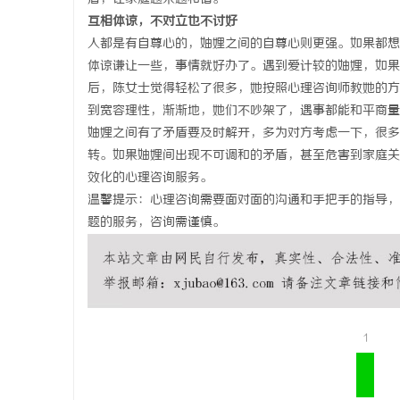
互相体谅，不对立也不讨好
合肥刑事律
人都是有自尊心的，妯娌之间的自尊心则更强。如果都想
法律困境
体谅谦让一些，事情就好办了。遇到爱计较的妯娌，如果
后，陈女士觉得轻松了很多，她按照心理咨询师教她的方
到宽容理性，渐渐地，她们不吵架了，遇事都能和平商量
妯娌之间有了矛盾要及时解开，多为对方考虑一下，很多
转。如果妯娌间出现不可调和的矛盾，甚至危害到家庭关
效化的心理咨询服务。
温馨提示：心理咨询需要面对面的沟通和手把手的指导，
题的服务，咨询需谨慎。
1