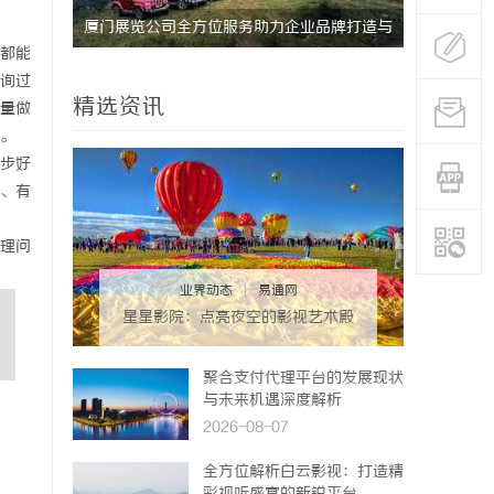
研发体系
厦门展览公司全方位服务助力企业品牌打造与
武汉配眼镜
都能
市场开拓
询过
精选资讯
量做
。
步好
、有
理问
业界动态
|
易通网
星星影院：点亮夜空的影视艺术殿
堂
聚合支付代理平台的发展现状
与未来机遇深度解析
2026-08-07
全方位解析白云影视：打造精