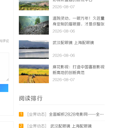
彩视听盛宴的新锐平台
2026-08-07
温婉灵动，一眼万年！久匠量
身定制的眉眼唇，才是你整张
脸的点睛之笔！淡颜系女生的
2026-08-06
气质加分项
与评论
武汉配眼镜 上海配眼镜
2026-08-06
麻花影视：打造中国喜剧影视
新高地的创新典范
2026-08-07
论
阅读排行
1
[业界动态]
全面解析2828电影网——全方位提升你的观影体验平台
2
[业界动态]
武汉配眼镜 上海配眼镜