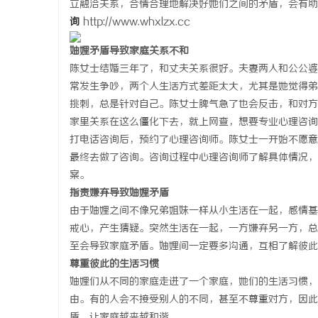
立融洽关系，合情合理地解决好她们之间的矛盾，会有助
询
http://www.whxlzx.cc
妯娌矛盾导致家庭关系不和
陈女士结婚三年了，和丈夫关系很好。夫妻两人和公公婆
常发生争吵，两个人生活方式差距太大，尤其是她觉得弟
通
挑刺，总是针对自己。陈女士脾气急了也会反击，和对方
家里关系在这么僵化下去，就上网查，想要专业心理咨询
打电话咨询后，预约了心理咨询师。陈女士一开始不愿意
最终去做了咨询。咨询过程中心理咨询师了解具体情况，
案。
指责嫌弃导致妯娌矛盾
由于妯娌之间不像兄弟姐妹一样从小生活在一起，感情基
戒心，产生猜疑。突然生活在一起，一方嫌弃另一方，总
网
至会导致家庭矛盾。妯娌间一定要多沟通，互相了解彼此
尊重彼此的生活习惯
妯娌们从不同的家庭走进了一个家庭，她们的生活习惯，
由。有的人会不接受别人的不同，甚至不尊重对方，因此
盾，让家庭越来越和谐。