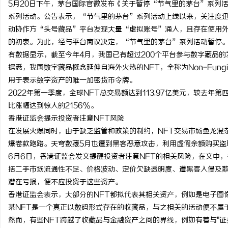
5月20日下午，茅台国际官微发布《关于暂停“节气里的茅台”系列
贝净 AC 国际医疗实验
系列活动。公告表示，“节气里的茅台”系列活动上线以来，关注度迅
动协作方“头号藏品”平台发现大量“虚拟账号”涌入，且存在使用
全解析
的初衷。为此，经与平台商议决定，“节气里的茅台”系列活动暂停
有数据显示，截至今年4月，我国已有超过200个平台参与数字藏品的
据悉，我国数字藏品概念延伸自海外火热的NFT，全称为Non-Fung
用于表示数字资产的唯一加密货币令牌。
2022年第一季度，全球NFT总交易额达到113.97亿美元，较去年
比涨幅达到惊人的2156%。
香港证监会提示投资者注意NFT风险
在发展火爆同时，由于缺乏监管和政策的制约，NFT交易市场鱼龙混杂
爆卷款跑路。天穹数藏5月也遭到黑客恶意攻击，利用虚假余额购买盗
6月6日，香港证监会发文提醒投资者注意NFT的相关风险，在文中
括二手市场流通性不足、价格波动、定价欠缺透明度、遭黑客入侵及欺
潜在亏损，便不应投资于这些资产。
香港证监会表示，大部分的NFT都拟代表其相关资产，例如是电子图
某NFT是一个真正以数码形式存在的收藏品，与之相关的活动便不属
然而，有些NFT跨越了收藏品与金融资产之间的界线，例如有着与"证