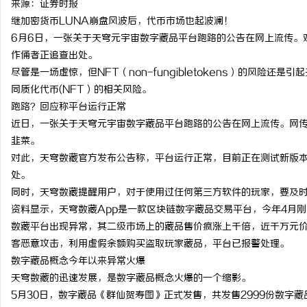
来源：证券时报
继加密货币LUNA崩盘风波后，代币市场也起波澜！
6月6日，一张关于天穹元宇宙数字藏品平台跑路的公告在网上流传。
作俑者正追查出处。
尽管是一场虚惊，但NFT（non-fungibletokens）的风险
通
同质化代币(NFT）的相关风险。
跑路？回应称平台运行正常
近日，一张关于天穹元宇宙数字藏品平台跑路的公告在网上流传。网
韭菜。
对此，天穹数藏官方发布公告称，平台运行正常，目前正在测试新版本
处。
同时，天穹数藏提醒用户，对于使用过任何第三方软件的玩家，要及
资料显示，天穹数藏App是一款区块链数字藏品交易平台，今年4月刚
网
数藏平台出现异常，其二级市场上的藏品售价疯涨上千倍，近千万元
客恶意攻击，利用虚假余额购买盗取玩家藏品，平台已报警处理。
数字藏品概念今年以来异常火爆
天穹数藏的迅速发展，是数字藏品概念火爆的一个缩影。
5月30日，数字藏品《群仙贺寿图》正式发售，共发售2999份数字藏品