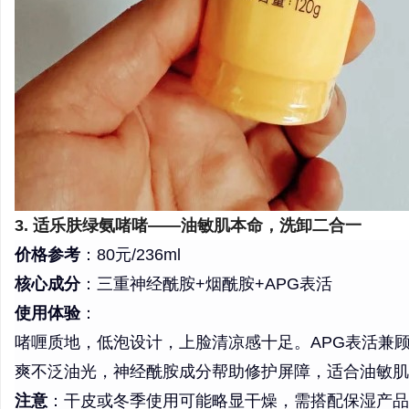
3. 适乐肤绿氨啫啫——油敏肌本命，洗卸二合一
价格参考
：80元/236ml
核心成分
：三重神经酰胺+烟酰胺+APG表活
使用体验
：
啫喱质地，低泡设计，上脸清凉感十足。APG表活兼
爽不泛油光，神经酰胺成分帮助修护屏障，适合油敏肌
注意
：干皮或冬季使用可能略显干燥，需搭配保湿产品