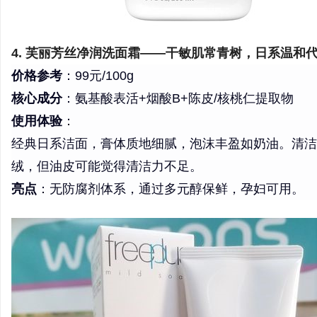
4. 芙丽芳丝净润洗面霜——干敏肌常青树，日系温和
价格参考
：99元/100g
核心成分
：氨基酸表活+烟酸B+陈皮/核桃仁提取物
使用体验
：
经典日系洁面，膏体质地细腻，泡沫丰盈如奶油。清洁
绒，但油皮可能觉得清洁力不足。
亮点
：无防腐剂体系，通过多元醇保鲜，孕妇可用。