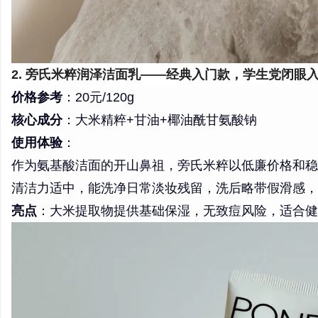
2. 旁氏米粹润泽洁面乳——经典入门款，学生党闭眼
价格参考
：20元/120g
核心成分
：大米精粹+甘油+椰油酰甘氨酸钠
使用体验
：
作为氨基酸洁面的开山鼻祖，旁氏米粹以低廉价格和稳
清洁力适中，能洗净日常淡妆残留，洗后略带假滑感，
亮点
：大米提取物提供基础保湿，无致痘风险，适合健