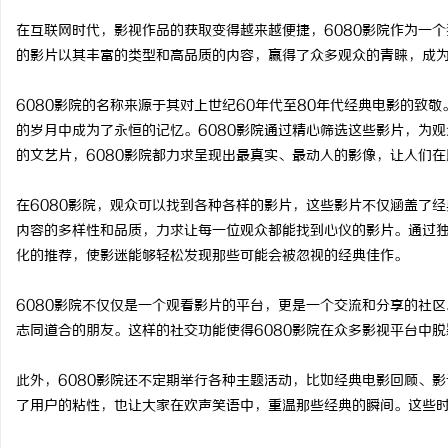
在互联网时代，影视作品的获取变得越来越便捷，6080影院作为一
的影片以其丰富的类型和高品质的内容，赢得了众多观众的青睐，成
6080影院的名称来源于其对上世纪60年代至80年代经典电影的致
通
的岁月中成为了永恒的记忆。6080影院通过精心筛选这些影片，为
的文艺片，6080影院都力求呈现出最真实、最动人的影像，让人们
在6080影院，观众可以找到各种各样的影片，这些影片不仅涵盖了
内容的多样性和品质，力求让每一位观众都能找到心仪的影片。通过独
化的推荐，使影迷能够轻松发现那些可能会被忽视的经典佳作。
6080影院不仅仅是一个观看影片的平台，更是一个交流和分享的社
网
志同道合的朋友。这样的社交功能使得6080影院在众多影视平台中
此外，6080影院还不定期举行各种主题活动，比如经典电影回顾、
了用户的粘性，也让大家在欢声笑语中，重温那些经典的瞬间。这些