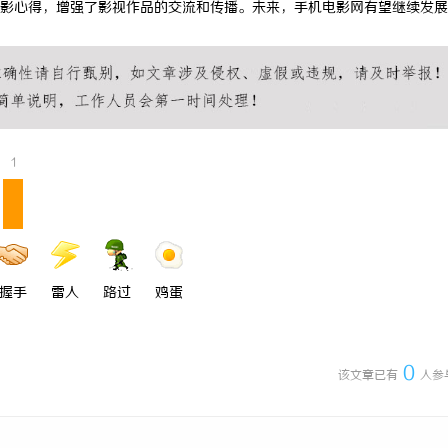
影心得，增强了影视作品的交流和传播。未来，手机电影网有望继续发展
打造中国喜剧影视新高地的创新典
全面解析2828电影网——全方位提
影体验平台
1
握手
雷人
路过
鸡蛋
0
该文章已有
人参