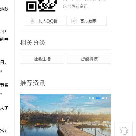
Get最新资讯
地欣
加入QQ群
官方微博
PP
的需
相关分类
社会生活
智能科技
目，
。
推荐资讯
节省
。
大了
赏到