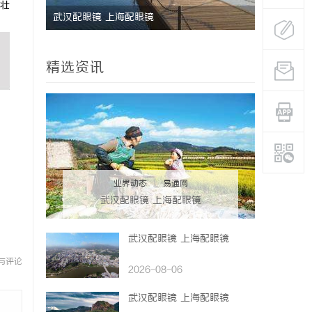
壮
升你的观
武汉配眼镜 上海配眼镜
八哥电影网
台解析
精选资讯
业界动态
|
易通网
武汉配眼镜 上海配眼镜
武汉配眼镜 上海配眼镜
与评论
2026-08-06
武汉配眼镜 上海配眼镜