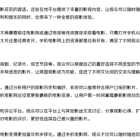
影资讯的首选。这些在线平台提供了丰富的影视内容，让观众可以随时随
利和娱乐的同时，也带来了一种全新的观影体验。
不再需要前往电影院或通过电视等传统媒体来观看电影，只需打开手机A
大片还是经典老片，手机电影网上的资源都是应有尽有，满足了不同观众
视剧、纪录片、综艺节目等。观众可以根据自己的喜好选择不同类型的节
多种语言的影片，让跨国观影成为可能，促进了不同文化间的交流与理解
。通过分析用户的观影历史和偏好，系统可以推荐符合用户口味的影片，
机电影网还经常更新最新的电影资源，让用户第一时间掌握最新影视动态
和评论平台。观众可以在平台上与其他影迷交流讨论，分享观影心得，扩
对电影的评价，更好地选择自己感兴趣的影片。
电影变得更加普及和多样化。通过手机电影网，观众不仅可以随时随地欣