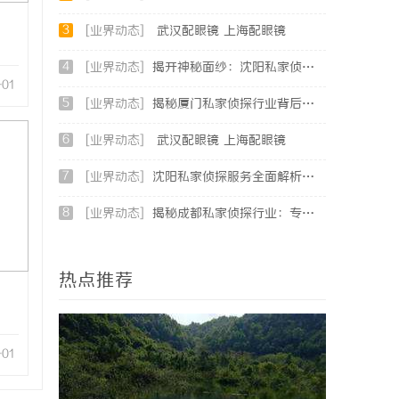
3
[业界动态]
武汉配眼镜 上海配眼镜
4
[业界动态]
揭开神秘面纱：沈阳私家侦探行业的现状与发展
-01
5
[业界动态]
揭秘厦门私家侦探行业背后的故事与服务价值
6
[业界动态]
武汉配眼镜 上海配眼镜
7
[业界动态]
沈阳私家侦探服务全面解析：破解疑云，守护真相的专家助力
8
[业界动态]
揭秘成都私家侦探行业：专业服务助力城市安宁
热点推荐
-01