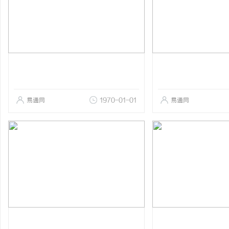
易通网
1970-01-01
易通网