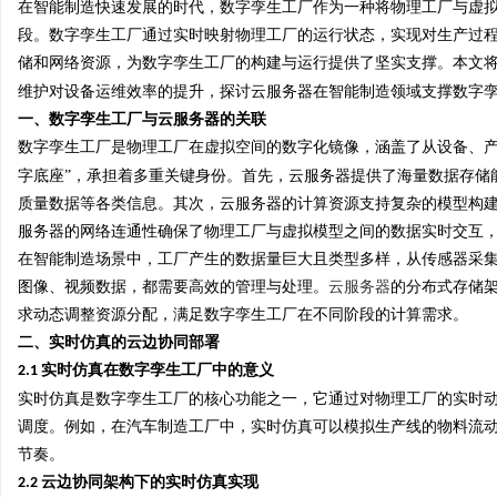
在智能制造快速发展的时代，数字孪生工厂作为一种将物理工厂与虚
段。数字孪生工厂通过实时映射物理工厂的运行状态，实现对生产过
储和网络资源，为数字孪生工厂的构建与运行提供了坚实支撑。本文
维护对设备运维效率的提升，探讨云服务器在智能制造领域支撑数字
一、数字孪生工厂与云服务器的关联
通
数字孪生工厂是物理工厂在虚拟空间的数字化镜像，涵盖了从设备、
字底座”，承担着多重关键
身份
。首先，云服务器提供了海量数据存储
质量数据等各类信息。其次，云服务器的计算资源支持复杂的模型构
服务器的网络连通性确保了物理工厂与虚拟模型之间的数据实时交互
在智能制造场景中，工厂产生的数据量巨大且类型多样，从传感器采
图像、视频数据，都需要高效的管理与处理。
云服务器
的分布式存储
求动态调整资源分配，满足数字孪生工厂在不同阶段的计算需求。
二、实时仿真的云边协同部署
网
实时仿真在数字孪生工厂中的意义
2.1
实时仿真是数字孪生工厂的核心功能之一，它通过对物理工厂的实时
调度。例如，在汽车制造工厂中，实时仿真可以模拟生产线的物料流
节奏。
云边协同架构下的实时仿真实现
2.2