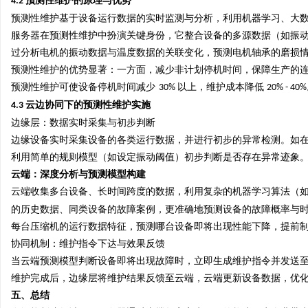
预测性维护的原理与优势
4.2
预测性维护基于设备运行数据的实时监测与分析，利用机器学习、大
服务器在预测性维护中扮演关键
身份
，它整合设备的多源数据（如振
过分析电机的振动数据与温度数据的关联变化，预测电机轴承的磨损
预测性维护的优势显著：一方面，减少非计划停机时间，保障生产的
预测性维护可使设备停机时间减少
以上，维护成本降低
30%
20% - 40%
云边协同下的预测性维护实施
4.3
边缘层：数据实时采集与初步判断
边缘设备实时采集设备的各类运行数据，并进行初步的异常检测。如
利用简单的规则模型（如设定振动阈值）初步判断是否存在异常迹象
云端：深度分析与预测模型构建
云端收集多台设备、长时间跨度的数据，利用复杂的机器学习算法（
的历史数据、同类设备的故障案例，更准确地预测设备的故障概率与
每台压缩机的运行数据特征，预测哪台设备即将出现性能下降，提前
协同机制：维护指令下达与效果反馈
当云端预测模型判断设备即将出现故障时，立即生成维护指令并发送
维护完成后，边缘层将维护结果反馈至云端，云端更新设备数据，优
五、总结