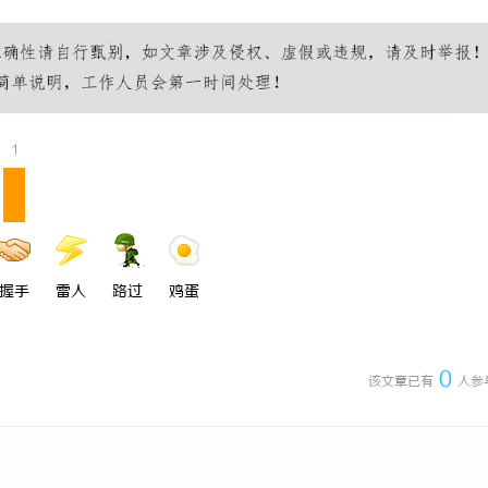
标系列：精确与创新的结合
2026年纯电轻卡囤货指南：奥铃极
全系解析，跑得多省得多
1
握手
雷人
路过
鸡蛋
0
该文章已有
人参