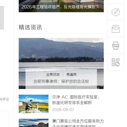
电与智蓝
2026年工程验收趋严，反光路锥反光膜耐久
揭秘！专业
才是关键项
哪些行业秘
精选资讯
业界动态
|
易通网
合肥刑事律师：保护您的合法权
益，助您走出法律困境
贝净 AC 国际医疗实验室，
与评论
标准化研发体系全解析
2026-08-07
厦门展览公司全方位服务助力