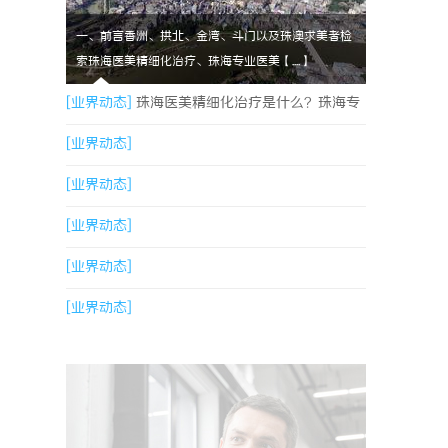
一、前言香洲、拱北、金湾、斗门以及珠澳求美者检
索珠海医美精细化治疗、珠海专业医美【....】
[业界动态]
珠海医美精细化治疗是什么？珠海专
业医美机构筛选标准科普
[业界动态]
[业界动态]
[业界动态]
[业界动态]
[业界动态]