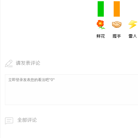
厦门展览公司全方位服务助力企业品牌打造与
武汉配眼镜 上海配眼镜
市场开拓
鲜花
握手
雷人
请发表评论
全部评论