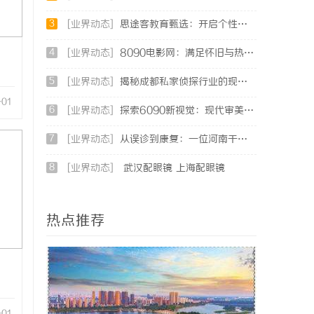
3
[业界动态]
思途客教育甄选：开启个性化学习新时代的优质平台
4
[业界动态]
8090电影网：满足怀旧与热播影视需求的理想平台
5
[业界动态]
揭秘成都私家侦探行业的现状与发展趋势
-01
6
[业界动态]
探索6090新视觉：现代审美与复古风潮的完美融合
7
[业界动态]
从误诊到康复：一位河南干燥综合征患者的艰辛求医路
8
[业界动态]
武汉配眼镜 上海配眼镜
热点推荐
-01