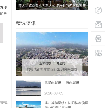
深入了解乌鲁木齐私人侦探行业的现状与发展
6090新
方视
的乐
趋势
宴
精选资讯
业界动态
|
易通网
揭秘成都私家侦探行业的真实面貌
与专业服务
武汉配眼镜 上海配眼镜
2026-08-05
与评论
揭开神秘面纱：沈阳私家侦探