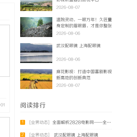
彩视听盛宴的新锐平台
2026-08-07
温婉灵动，一眼万年！久匠量
身定制的眉眼唇，才是你整张
脸的点睛之笔！淡颜系女生的
2026-08-06
气质加分项
武汉配眼镜 上海配眼镜
2026-08-06
麻花影视：打造中国喜剧影视
新高地的创新典范
2026-08-07
阅读排行
-01
1
[业界动态]
全面解析2828电影网——全方位提升你的观影体验平台
2
[业界动态]
武汉配眼镜 上海配眼镜