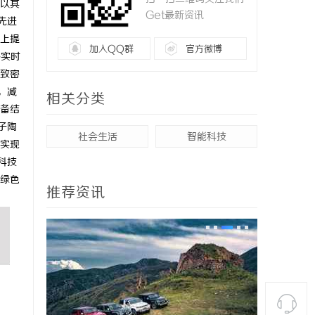
以其
Get最新资讯
先进
上提
加入QQ群
官方微博
够实时
致密
，减
相关分类
备结
子陶
社会生活
智能科技
实现
科技
绿色
推荐资讯