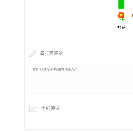
合肥刑事律师：保护您的合法权益，助您走出
贝净 AC
法律困境
全解析
鲜花
请发表评论
全部评论