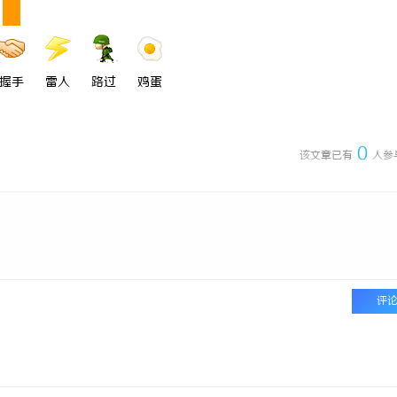
 国际医疗实验室，标准化研发体系
厦门展览公司全方位服务助力企业品
市场开拓
握手
雷人
路过
鸡蛋
0
该文章已有
人参
评