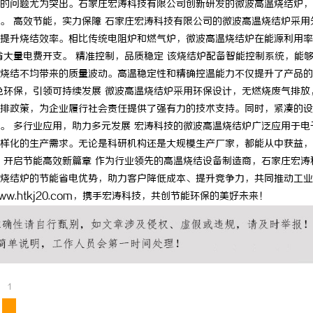
的问题尤为突出。石家庄宏涛科技有限公司创新研发的微波高温烧结炉，
。 高效节能，实力保障 石家庄宏涛科技有限公司的微波高温烧结炉采用
提升烧结效率。相比传统电阻炉和燃气炉，微波高温烧结炉在能源利用率
省大量电费开支。 精准控制，品质稳定 该烧结炉配备智能控制系统，能
烧结不均带来的质量波动。高温稳定性和精确控温能力不仅提升了产品的
色环保，引领可持续发展 微波高温烧结炉采用环保设计，无燃烧废气排放
排政策，为企业履行社会责任提供了强有力的技术支持。同时，紧凑的设
。 多行业应用，助力多元发展 宏涛科技的微波高温烧结炉广泛应用于电
样化的生产需求。无论是科研机构还是大规模生产厂家，都能从中获益，
，开启节能高效新篇章 作为行业领先的高温烧结设备制造商，石家庄宏涛
烧结炉的节能省电优势，助力客户降低成本、提升竞争力，共同推动工业
ww.htkj20.com，携手宏涛科技，共创节能环保的美好未来！
1