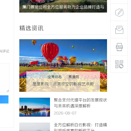
牌打造与
武汉配眼镜 上海配眼镜
武汉配眼镜
精选资讯
与评论
业界动态
|
易通网
星星影院：点亮夜空的影视艺术殿
堂
论
聚合支付代理平台的发展现状
与未来机遇深度解析
2026-08-07
全方位解析白云影视：打造精