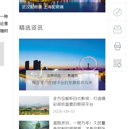
牌打造与
武汉配眼镜 上海配眼镜
武汉配眼镜
一种
论是
精选资讯
随时
业界动态
|
易通网
聚合支付代理平台的发展现状与未
来机遇深度解析
全方位解析白云影视：打造精
彩视听盛宴的新锐平台
2026-08-07
温婉灵动，一眼万年！久匠量