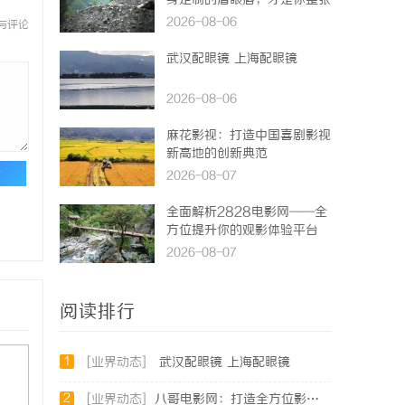
身定制的眉眼唇，才是你整张
脸的点睛之笔！淡颜系女生的
2026-08-06
与评论
气质加分项
武汉配眼镜 上海配眼镜
2026-08-06
麻花影视：打造中国喜剧影视
新高地的创新典范
论
2026-08-07
全面解析2828电影网——全
方位提升你的观影体验平台
2026-08-07
阅读排行
1
[业界动态]
武汉配眼镜 上海配眼镜
2
[业界动态]
八哥电影网：打造全方位影视娱乐新体验的平台解析