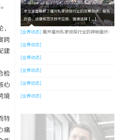
态。
本文全面解析了福州私家侦探行业的发展现状、服务
内容、法律规范及技术应用，强调选择【....】
论，
[业界动态]
揭开福州私家侦探行业的神秘面纱：
度跨
服务、优势与法律解析
[业界动态]
配建
[业界动态]
[业界动态]
合检
[业界动态]
核心
跨境
[业界动态]
而特
心痛