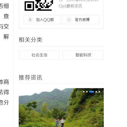
否细
Get最新资讯
、查
加入QQ群
官方微博
与交
，解
相关分类
社会生活
智能科技
推荐资讯
体商
法得
息分