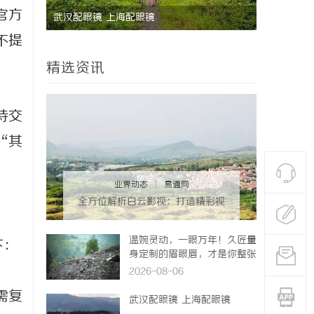
官方
 上海配眼镜
星星影院：点亮夜空的影视艺术殿堂
不提
精选资讯
持交
“其
业界动态
|
易通网
全方位解析白云影视：打造精彩视
听盛宴的新锐平台
温婉灵动，一眼万年！久匠量
下：
身定制的眉眼唇，才是你整张
脸的点睛之笔！淡颜系女生的
2026-08-06
气质加分项
需复
武汉配眼镜 上海配眼镜