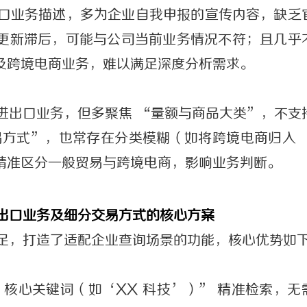
口业务描述，多为企业自我申报的宣传内容，缺乏
牌打造与
武汉配眼镜 上海配眼镜
武汉配眼镜
更新滞后，可能与公司当前业务情况不符；且几乎
及跨境电商业务，难以满足深度分析需求。
进出口业务，但多聚焦 “量额与商品大类”，不支
易方式”，也常存在分类模糊（如将跨境电商归入 
精准区分一般贸易与跨境电商，影响业务判断。
出口业务及细分交易方式的核心方案
足，打造了适配企业查询场景的功能，核心优势如
、核心关键词（如‘XX 科技’）” 精准检索，无