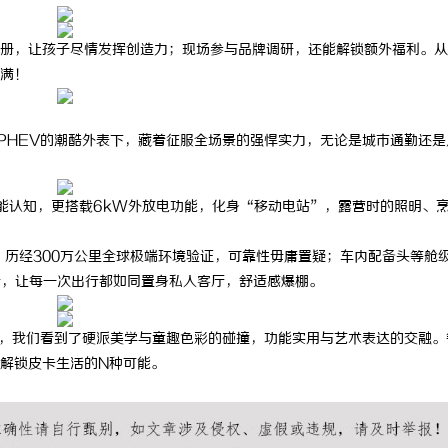
司全方位服务助力企业品牌打造与
武汉配眼镜 上海配眼镜
册，让孩子尽情发挥创造力；现场参与品牌调研，还能解锁额外福利。从
满！
ro PHEV的潮酷外表下，藏着征服全场景的强悍实力，无论是城市通勤还
扭矩刷新性能认知，更搭载6kW外放电功能，化身“移动电站”，露营时的照明、
，历经300万公里全球极端环境验证，可靠性毋庸置疑；车内配备头等舱
合，让每一次出行都如同置身私人客厅，舒适感爆棚。
流世界里，我们看到了硬派美学与童趣色彩的碰撞，功能实用与艺术表达的交融
，解锁皮卡生活的N种可能。