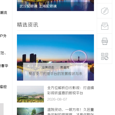
武汉配眼镜 上海配眼镜
星星影院：
潮流
精选资讯
是户外
烹饪、
级奢华
业界动态
|
易通网
聚合支付代理平台的发展现状与未
来机遇深度解析
。锋坦
全方位解析白云影视：打造精
彩视听盛宴的新锐平台
2026-08-07
温婉灵动，一眼万年！久匠量