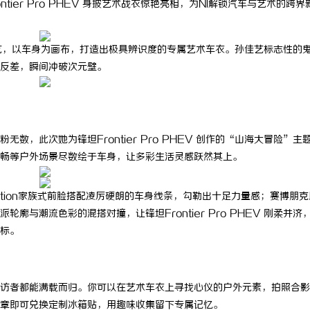
ier Pro PHEV 身披艺术战衣惊艳亮相，为NI解锁汽车与艺术的跨界
画师孙佳艺，以车身为画布，打造出极具辨识度的专属艺术车衣。孙佳艺标志性的
反差，瞬间冲破次元壁。
，此次她为锋坦Frontier Pro PHEV 创作的“山海大冒险”主
畅等户外场景尽数绘于车身，让多彩生活灵感跃然其上。
tion家族式前脸搭配凌厉硬朗的车身线条，勾勒出十足力量感；赛博朋克
与潮流色彩的混搭对撞，让锋坦Frontier Pro PHEV 刚柔并济
标。
访者都能满载而归。你可以在艺术车衣上寻找心仪的户外元素，拍照合影
章即可兑换定制冰箱贴，用趣味收集留下专属记忆。