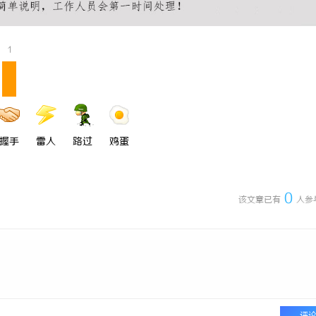
1
握手
雷人
路过
鸡蛋
0
该文章已有
人参
评