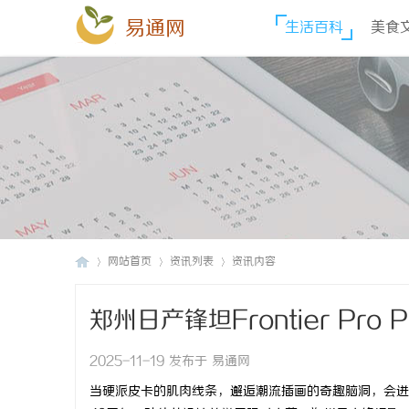
易通网
生活百科
美食
网站首页
资讯列表
资讯内容
郑州日产锋坦Frontier Pr
易
›
›
›
2025-11-19 发布于 易通网
当硬派皮卡的肌肉线条，邂逅潮流插画的奇趣脑洞，会迸发怎