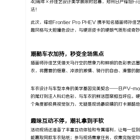
40周年×孙佳艺设计美学展限时启幕，郑州日产锋坦Front
法！
此次，锋坦Frontier Pro PHEV 携手知名插
趣风格与大胆撞色设计，与硬派皮卡的硬朗气质形成奇妙
通
潮酷车衣加持，秒变全场焦点
插画师孙佳艺凭借天马行空的想象力和鲜明的色彩表达圈粉无数
衣，将露营的惬意、冲浪的激情、骑行的自由、滑雪的酣
车衣设计与车型本身的美学基因完美契合——日产V-mo
的尾灯则注入科幻色彩，与车衣的鲜活图案相互呼应。硬派轮廓
网
个角度都极具视觉张力，无疑是现场最吸睛的打卡潮酷地
趣味互动不停，潮礼拿到手软
活动现场还准备了丰富互动体验和专属福利，让每一位到
能赢取同款车衣贴纸；参与现场集章任务，收集完指定印