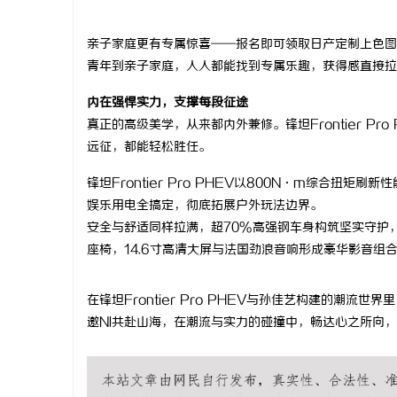
贝净 AC 国际医疗实验室，标准化研发体系
厦门展览公
亲子家庭更有专属惊喜——报名即可领取日产定制上色图
全解析
市场开拓
青年到亲子家庭，人人都能找到专属乐趣，获得感直接拉
内在强悍实力，支撑每段征途
真正的高级美学，从来都内外兼修。锋坦Frontier P
远征，都能轻松胜任。
锋坦Frontier Pro PHEV以800N·m综合
娱乐用电全搞定，彻底拓展户外玩法边界。
安全与舒适同样拉满，超70%高强钢车身构筑坚实守护
座椅，14.6寸高清大屏与法国劲浪音响形成豪华影音组
在锋坦Frontier Pro PHEV与孙佳艺构建的潮
邀NI共赴山海，在潮流与实力的碰撞中，畅达心之所向