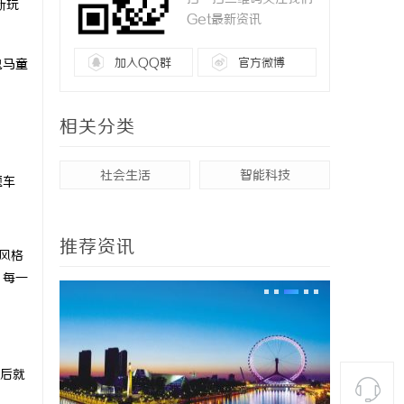
新玩
Get最新资讯
加入QQ群
官方微博
鬼马童
相关分类
社会生活
智能科技
题车
推荐资讯
风格
，每一
后就