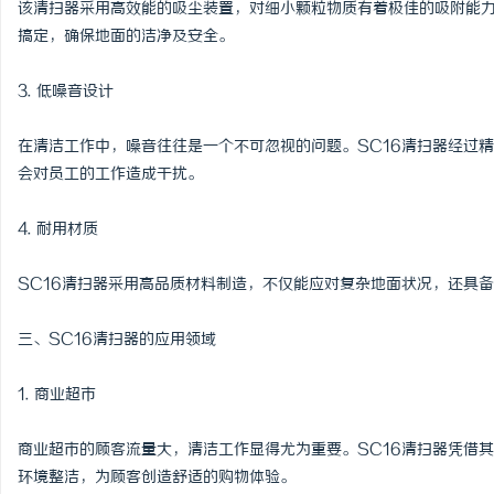
该清扫器采用高效能的吸尘装置，对细小颗粒物质有着极佳的吸附能力
锡条，焊锡球，焊锡丝，
搞定，确保地面的洁净及安全。
6337锡条，巨一，焊锡
3. 低噪音设计
在清洁工作中，噪音往往是一个不可忽视的问题。SC16清扫器经过
会对员工的工作造成干扰。
4. 耐用材质
SC16清扫器采用高品质材料制造，不仅能应对复杂地面状况，还具
三、SC16清扫器的应用领域
1. 商业超市
商业超市的顾客流量大，清洁工作显得尤为重要。SC16清扫器凭借
环境整洁，为顾客创造舒适的购物体验。