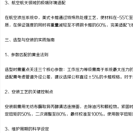
3、航空航天领域的极端环境适配
在航空液压系统中，美式卡箍通过特殊热处理工艺，使材料在-55℃至
质，在保证强度的同时将重量减轻至不锈钢卡箍的60%，完美适配飞
三、选型与安装的实践指南
1、参数匹配的黄金法则
选型时需重点关注三个核心参数：工作压力等级需高于系统最大压力的1
适配需考虑管道外径公差，建议选择公称直径±5%的卡箍规格。对于
2、安装工艺的关键控制点
安装前需用无纺布蘸取异丙醇清洁连接面，去除油污和颗粒物。紧固
定扭矩的50%，二次调整至80%，最终校准至100%。使用数字扭
3、维护周期的科学设定