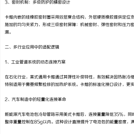
3、密封机制：多级防护的精密设计
合肥刑事律师：保护您的
卡箍内嵌的硅橡胶密封圈采用双层复合结构，外层硬质橡胶提供定位
法律困境
施加的均匀夹紧力，形成三级密封屏障：机械密封、弹性密封和压力密封。
漏。
二、多行业应用中的适配逻辑
1、工业管道系统的动态连接方案
在石化行业，美式通用卡箍通过其弹性补偿特性，有效解决因热胀冷缩
特别适用于需要频繁检修的加热炉系统。卡箍的标准化接口设计，更
2、汽车制造中的轻量化连接革命
新能源汽车电池包冷却管路采用美式卡箍后，连接重量降低35%，同
整体重量控制在85g以内。这种设计直接提升了电池包的能量密度，