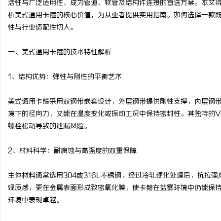
活性与广泛适用性，成为管道、软管及结构件连接的首选方案。本文
析美式通用卡箍的核心价值，为从业者提供实用指南。如何选择一款
性与行业适配性切入。
一、美式通用卡箍的技术特性解析
通
1、结构优势：弹性与刚性的平衡艺术
美式通用卡箍采用双钢带嵌套设计，外层钢带提供刚性支撑，内层钢
境下的径向力，又能在温度变化或振动工况中保持密封性。其独特的
螺栓松动导致的泄漏风险。
2、材料科学：耐腐蚀与高强度的双重保障
网
主体材料通常选用304或316L不锈钢，经过冷轧硬化处理后，抗拉强
观质感，更在金属表面形成致密氧化膜，使卡箍在盐雾环境中仍能保持
环境中表现卓越。