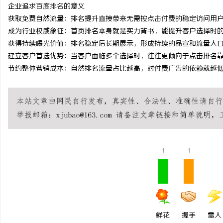
企业追求
百度排名
的意义
time：
2026-01-28 07:46:29
onclick：
36
获取免费自然流量：排名提升直接带来无需按点击付费的稳定访问用
成为行业权威象征：首页排名本身就是实力背书，能提升客户选择时
获得持续曝光价值：排名稳定后长期展示，形成持续的品宣和流量入
建立客户首选优势：当客户面临多个选择时，往往更倾向于点击排名
通
节约整体营销成本：自然排名流量占比越高，对付费广告的依赖就越
1
1
网
鲜花
握手
雷人