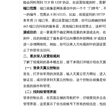
能会同时用到 TCP 和 UDP 协议。在设置组规则时
麻花影视：打造中国喜剧影视新高地的创
端口范围
：端口就像是网络通信中的一个个
“门牌号”
范
一的编号，范围从 0 到 65535。比如，前面提到的 HTTP
务常用 21 端口等。通过设置端口范围，你可以精确控制
443 端口访问你的服务器，其他端口则全部禁止，这样
源或目的
：这一要素用于确定网络流量的来源或去向。在
则中，目的则规定了服务器可以向哪些外部网络 IP 或
进一步增网络性。例如，你可以将入方向规则中的源设置为
止了外部非法访问。
二、逐步深入设置组规则
了解了组规则的基本概念后，接下来我们详细介绍在天翼
（一）登录天翼云控制台
首先，打开你常用的浏览器，输入天翼云官方网址，进入
验证后，成功登录到天翼云控制台。这个控制台就像是你
全面的操作和管理。
（二）找到组管理界面
登录控制台后，在页面左侧的导航栏中，仔细查找并点击
管理界面，这里展示了你当前账号下所有的组信息，包括