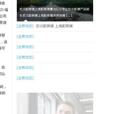
接收
武汉配眼镜上海配眼镜暮光ILIT专业验光配镜产品服
5 端
务武汉配眼镜上海配眼镜资质保障【....】
为公司
恶意连
[业界动态]
武汉配眼镜 上海配眼镜
外部
[业界动态]
议，这
[业界动态]
器可
[业界动态]
，在
[业界动态]
可以
[业界动态]
此，
库的