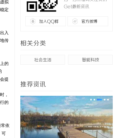
虚拟
Get最新资讯
稳定
加入QQ群
官方微博
出入
地传
相关分类
社会生活
智能科技
上的
的
会提
推荐资讯
时，
行的
通常依
，可