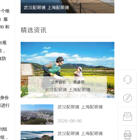
配眼镜
八哥电影网：打造全方位影视娱乐新体验
一个唯
台解析
议）服
0 和
精选资讯
向规
信，
效防
业界动态
|
易通网
武汉配眼镜 上海配眼镜
身份
源进行
武汉配眼镜 上海配眼镜
2026-08-06
到组
武汉配眼镜 上海配眼镜
过组，