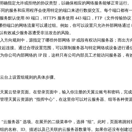
，需要明确指定允许或拒绝的协议类型，以确保相应的网络服务能够正常运行。
新典
全面解析2828电影网——全方位提升你的观
武汉配眼镜 上海
，不同的服务和应用程序会使用特定的端口来进行数据交互。每个端口都有
影体验平台
 服务默认使用 80 端口，HTTPS 服务使用 443 端口，FTP（文件传输协
哪些端口的网络流量可以通过组。例如，你可以设置只允许外部网络通过 8
可以有效减少服务器遭受非法攻击的风险。
入方向规则中，源指定了哪些外部网络
IP 或段有权访问服务器；而出方
段发起连接。通过合理设置范围，可以限制服务器与特定网络或设备进行通
你公司内部网络的 IP 段，这样只有公司内部员工才能访问服务器，有
云台上设置组规则的具体步骤。
天翼云登录页面。在登录页面中，输入你注册的天翼云账号和密码，完成
管理天翼云资源的
“指挥中心”，在这里你可以对云服务器、组等各种资
“云服务器” 选项。在展开的二级菜单中，选择 “组”。此时，页面将跳转
组的名称、ID、描述以及已关联的云服务器数量等。如果你还没有创建