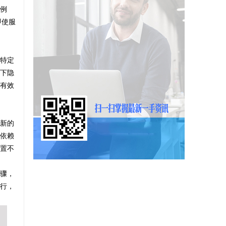
例
即使服
特定
下隐
有效
新的
依赖
置不
骤，
行，