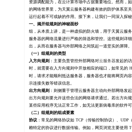
资源调配能力，在云计算市场中占据重要地位。然而，如
的网络世界里，为天翼云服务器构建有效的防护体系至关
运行起着不可或缺的作用。接下来，让我们一同深入探秘
一、揭开组规则的神秘面纱
组，从本质上讲，是一种虚拟的防火墙，用于天翼云服务
通
服务器的网络流量进行严格的筛选和管控。这些规则详细
出，从而在服务器与外部网络之间筑起一道坚实的屏障。
（一）组规则的类型
入方向规则
：主要负责管控外部网络对
云服务器
发起的访
时，就需要在入方向规则中开放相应的端口，如常见的
时，请求才能顺利抵达服务器，服务器也才能将网页内容
示连接失败等错误信息。
出方向规则
：则侧重于管理云服务器主动向外部网络发起
网
出方向规则要允许这些合法的网络请求通过。若出方向规
某些应用程序无法正常工作，如无法更新病毒库的软件可
（二）组规则的组成要素
协议
：常见的网络协议如
TCP（传输控制协议）、UD
赖特定的协议进行数据传输。例如，网页浏览主要使用 T