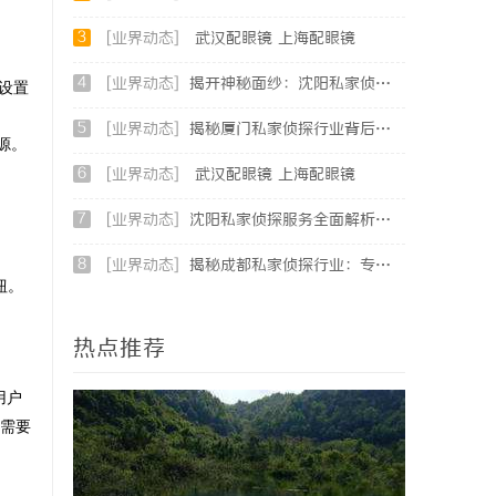
3
[业界动态]
武汉配眼镜 上海配眼镜
4
[业界动态]
揭开神秘面纱：沈阳私家侦探行业的现状与发展
围设置
5
[业界动态]
揭秘厦门私家侦探行业背后的故事与服务价值
源。
6
[业界动态]
武汉配眼镜 上海配眼镜
7
[业界动态]
沈阳私家侦探服务全面解析：破解疑云，守护真相的专家助力
8
[业界动态]
揭秘成都私家侦探行业：专业服务助力城市安宁
钮。
热点推荐
用户
需要