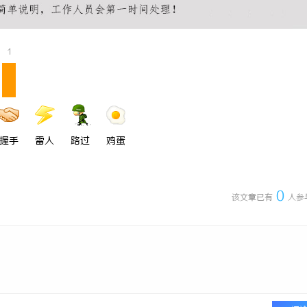
1
握手
雷人
路过
鸡蛋
0
该文章已有
人参