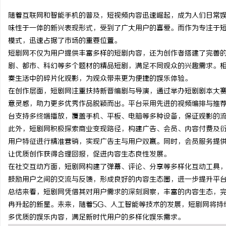
随着互联网和智能手机的普及，短视频内容迅速崛起，成为人们日常
味性于一体的新兴表现形式，受到了广大用户的喜爱。而作为专注于
模式，迅速占据了市场的重要位置。
短剧网不仅为用户提供丰富多样的短剧内容，还为创作者搭建了完善
通
剧、都市、科幻等多个题材的精品短剧，满足不同观众的兴趣需求。
奏生活中的碎片化观影，为观众带来更为便捷的娱乐体验。
在创作层面，短剧网注重扶持新晋编剧与导演，通过举办短剧剧本大
意灵感，助力更多优秀作品脱颖而出。平台采用先进的视频编排与推
台支持多终端播放，覆盖手机、平板、电脑等多种设备，保证观影的
此外，短剧网积极探索商业变现路径，构建广告、会员、内容付费及
用户特征进行精准营销，实现广告主与用户双赢。同时，会员服务提
让优质创作获得合理回报，促进内容生态良性发展。
网
在社交互动方面，短剧网构建了弹幕、评论、分享等多样化互动工具
鼓励用户之间的交流与反馈，形成良好的内容生态圈，进一步提升平
总结来看，短剧网凭借其对用户需求的深刻洞察，丰富的内容生态，
冉升起的新星。未来，随着5G、人工智能等技术的发展，短剧网将持
多优质的娱乐内容，满足新时代用户的多样化娱乐需求。