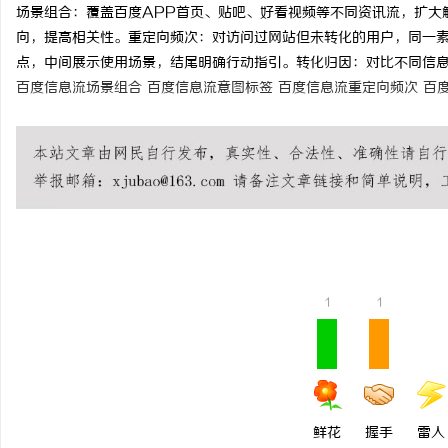
场景组合：覆盖百度APP首页、贴吧、好看视频等不同资讯流，扩大
time：
2026-05-06 10:04:12
onclick：
31
向，提高相关性。重定向频次：对访问过网站但未转化的用户，同一素
点，中间展示使用场景，结尾明确行动指引。转化归因：对比不同信
百度信息流场景组合
百度信息流意图标签
百度信息流重定向频次
百
通
1
1
网
鲜花
握手
雷人