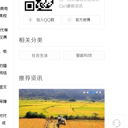
Get最新资讯
典电
具现
加入QQ群
官方微博
年代等
仅满
相关分类
、电
社会生活
智能科技
的播
网络
推荐资讯
题文
保障
时代
，成