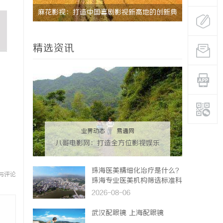
麻花影视：打造中国喜剧影视新高地的创新典
全面解析2
范
影体验平台
精选资讯
业界动态
|
易通网
八哥电影网：打造全方位影视娱乐
新体验的平台解析
珠海医美精细化治疗是什么？
与评论
珠海专业医美机构筛选标准科
普
2026-08-06
武汉配眼镜 上海配眼镜