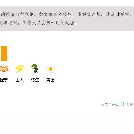
一眼万年！久匠量身定制的眉眼
武汉配眼镜 上海配眼镜
整张脸的点睛之笔！淡颜系女生的
1
握手
雷人
路过
鸡蛋
0
该文章已有
人参