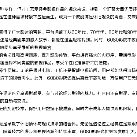
种多样，但对于喜爱经典影视作品的观众来说，找到一个汇聚大量优质经
正是在这种需求背景下应运而生，成为一个既能满足怀旧观众的需要，又兼
赢得了广大影迷的青睐。平台涵盖了从60年代、70年代、80年代和90
还是经典剧集的感人故事，都能在这里轻松找到。同时，6080影院不仅
够同步享受最新的影视盛宴。
源的合法性和高清画质，提升观影体验。平台拥有强大的内容库，囊括电影
趣选择不同类型的影视作品，享受个性化推荐带来的便捷。
且操作便捷。无论是通过电脑、手机还是智能电视访问，用户都能获得流畅
境下的观看需求。此外，6080影院还提供离线下载功能，方便用户在无
以在评论区分享观影感受，参与讨论经典影视的魅力。社区内还有影评、专
的互动与交流。
先进的加密技术，保护用户数据不被泄露，同时为未成年人提供观影限制，
，更是承载了怀旧情怀与现代技术的结合体。无论是追忆过去经典还是紧跟
，随着技术的进步和影视资源的持续丰富，6080影院必将继续发展壮大