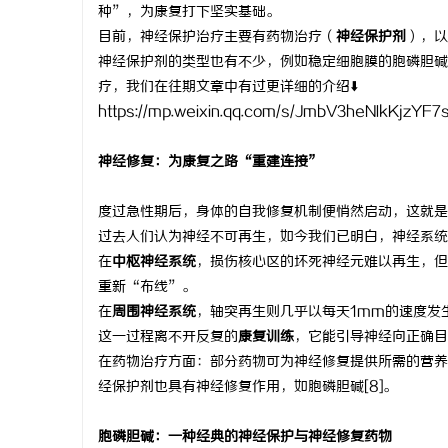
种”，为康复打下坚实基础。
目前，神经保护治疗主要有药物治疗（
神经保护剂
），以
神经保护剂的类型也有不少，例如稳定细胞膜的胞磷胆碱
疗，我们在往期文章中有过更详细的介绍⬇️
https://mp.weixin.qq.com/s/JmbV3heNIkKjzYF
神经修复：为康复之路“重建连接”
度过急性期后，身体的自我修复机制便悄然启动，这就是
过去人们认为神经不可再生，如今我们已明白，神经系统
在
中枢神经系统
，损伤核心区的坏死神经元难以再生，但
重新“布线”。
在
周围神经系统
，轴突再生则几乎以每天1mm的速度发生
这一过程离不开反复的
康复训练
，它能引导神经向正确目
在药物治疗方面：部分药物可为神经修复提供所需的营养支
经保护剂也具有神经修复作用，如胞磷胆碱[8]。
胞磷胆碱：一种经典的神经保护与神经修复药物