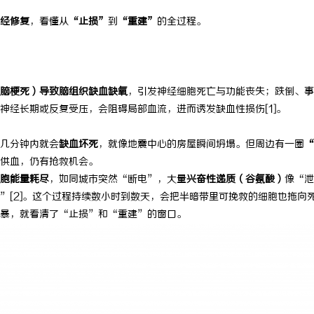
经修复
，看懂从
“止损”
到
“重建”
的全过程。
脑梗死）导致脑组织缺血缺氧
，引发神经细胞死亡与功能丧失；跌倒、事
神经长期或反复受压，会阻碍局部血流，进而诱发缺血性损伤[1]。
几分钟内就会
缺血坏死
，就像地震中心的房屋瞬间坍塌。但周边有一圈
“
供血，仍有抢救机会。
胞能量耗尽
，如同城市突然“断电”，大量
兴奋性递质（谷氨酸）
像“泄
”[2]。这个过程持续数小时到数天，会把半暗带里可挽救的细胞也拖向
暴，就看清了“止损”和“重建”的窗口。