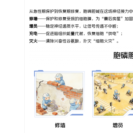
从急性期保护到恢复期修复，胞磷胆碱在这场神经接力中
修墙
——保护和修复受损的细胞膜，为“震后房屋”加固
增员
——稳定神经递质水平，让信号传递不中断；
充电
——促进脑组织能量代谢，恢复细胞“供电”；
灭火
——清除兴奋性谷氨酸，扑灭“细胞火灾”。