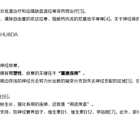
及低温治疗和远隔缺血适应等非药物治疗[3]。
、清除自由基的依达拉奉、阻断钙内流的尼莫地平等等[4]。关于神经保
7sHU8DA
神经修复。
拥有
可塑性
，修复的关键在于
“重建连接”
。
周边存活的神经元会努力长出新的轴突分支到失去神经支配的区域[5]，
[6]。
标生长，强化有用的连接，这就是“用进废退”。
持，如神经营养因子、维生素B1、维生素B12、甲钴胺[7]。此外，部