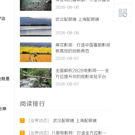
身定制的眉眼唇，才是你整张
脸的点睛之笔！淡颜系女生的
2026-08-06
气质加分项
护治
武汉配眼镜 上海配眼镜
2026-08-06
麻花影视：打造中国喜剧影视
新高地的创新典范
2026-08-07
全面解析2828电影网——全
方位提升你的观影体验平台
也就是
2026-08-07
阅读排行
分神
1
[业界动态]
武汉配眼镜 上海配眼镜
2
[业界动态]
八哥电影网：打造全方位影视娱乐新体验的平台解析