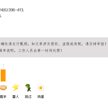
24(6):396-413.
.
1
握手
雷人
路过
鸡蛋