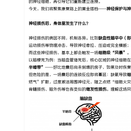
的神经细胞，再引导它们重新建立连接。
今天，我们将聚焦康复路上的黄金搭档——
神经保护与神
神经损伤后，身体里发生了什么？
通
神经损伤的病因不同，机制各异。比如
缺血性脑卒中（即
运动损伤等物理冲击，导致神经牵拉、压迫或完全横断；
而这些神经损伤，基本上都会触发一场
细胞级“风暴”
。
以脑梗死为例：当脑血管堵死后，核心区域的神经细胞在
半暗带”
——好比地震后尚未倒塌的房子，如果及时恢复
但危险的是，一场震后的连锁反应即将蔓延：缺氧导致
细
燃气”扩散，过度激活周围神经元，随之点燃“细胞火灾
脊髓损伤、脑外伤等也有类似的
继发性损伤
。理解这场风
网