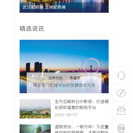
武汉配眼镜 上海配眼镜
星星影院：
精选资讯
业界动态
|
易通网
聚合支付代理平台的发展现状与未
来机遇深度解析
全方位解析白云影视：打造精
彩视听盛宴的新锐平台
2026-08-07
温婉灵动，一眼万年！久匠量