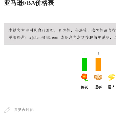
亚马逊FBA价格表
1
1
鲜花
握手
雷人
请发表评论