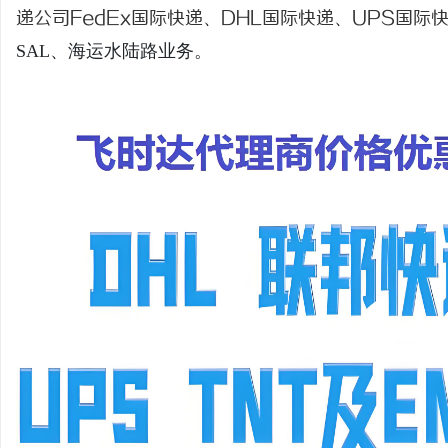
递公司
FedEx国际快递
、
DHL国际快递
、
UPS国际
SAL、海运水陆路业务。
通
网