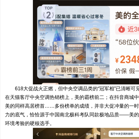
武汉配眼镜 上海配眼镜
武汉配眼镜 上海配眼镜
618大促战火正燃，但中央空调品类的“冠军相”已清晰
在天猫客厅中央空调热销榜上，美的霸榜前二；在抖音商城中
美的同样高居榜首……多份榜单的成绩，并非大促冲量的一时
力的底气，恰恰源于中国南北极科考队同款极地品质——美的
环境考验的硬核选手。