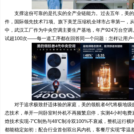
支撑这份可靠的是扎实的全产业链能力。过去五年，美的空
件，国际领先技术71项。旗下美芝压缩机全球市占率第一，
中，武汉工厂作为中央空调主要生产基地，年产924万台空调
试超100次——每一道工序都在回答同一个问题：怎样让用户
对于追求极致舒适体验的家庭，美的领航者4代将极地级
态技术，单开一间卧室时外机不再频繁启停，实测4小时电费直
焓技术实现-7℃制热与48℃制冷双100%不衰减，整机运行
都能稳定如初；配合行业首创双出风内机，客餐厅实现“零温