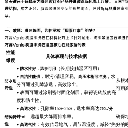
案
关键在于选择专为湿区设计的产品并遵循系统化施工方案。
文章将
透结构
，成为阳台、庭院等湿区空间的理想饰面。通过拆解其
湿区专
案。
一、
破题：湿区墙面，如何承载
“烟雨江南”的梦？
通
万磊
Vanlei
树脂水洗石在材料配方上即针对耐用、防水等湿区要求进
万磊
Vanlei
树脂水洗石湿区核心性能数据列表
性能
具体表现与技术依据
维度
•
（长期接触湿区可用）
防水性好，温泉可用
•
，耐污
/
清理容易。
，水
自洁性能强
高压水枪可冲洗
从根
防水耐
分可通过孔隙渗透，高效除尘。
污性
可用
网
•
表面可通过涂刷密封固化剂层，获得瓷砖般的亮
度和防尘性。
•
：孔隙率
15%~25%
，透水率高达
高透水性
270L/
分
，远超最大降雨排水率。
确保
钟
·
㎡
结构特
性
•
：有效传导地气，调节温湿度，减轻
“
热
好的
高透气性