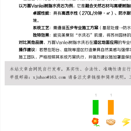
以
万磊
Vanlei
树脂水洗石为例
，它是
融合天然石材与高硬树脂
卓越性能
：具有
高透水性（
270L/分钟·㎡）、防
境。
系统工艺
：需遵循
五步专业施工方案
（基层处理
→防水
独特效果
：能完美复刻
“水洗石”肌理，将苏州园林的
对比其他品牌
，
万磊
Vanlei
树脂水洗石在
湿区地面应用
的专业
操作建议
：若想在阳台、庭院等湿区打造兼具自然美感与强悍
施工团队，严格按照其系统方案执行，并强烈建议施加罩面保
1
1