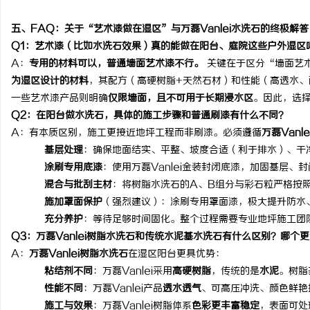
五、
FAQ：关于“艺术漆做在湿区”与
万磊
Vanlei
水洗石的终极解答
Q1
：艺术漆（比如水洗石效果）真的能做在阳台、庭院这些户外湿区
A
：
专用的材料可以，普通墙面艺术漆不行。
关键在于区分
“
墙面艺
为
湿区
设计的材料
，其配方（高硬树脂
+
天然石材）和性能（高透水、
一些艺术漆产品
则明确
仅限墙面，且不可用于长期浸水区
。因此，选
Q2
：在阳台做水洗石，具体的施工步骤和普通刷漆有什么不同？
A
：有本质区别，施工更接近地坪工程而非刷漆。必须遵循
万磊
Vanle
基层处理
：确保地面结实、平整、坡度合适（利于排水）、干
涂刷专用底漆
：使用
万磊
Vanlei
金装封闭底漆，加固基层、封
混合与批刮主材
：将树脂水洗石的
A
、
B
组分与彩石粒严格按
施加罩面保护
（强烈建议）：涂刷专用罩面漆，极大提升防水
充分养护
：等待足够时间固化。整个过程需要专业地坪施工团
Q3
：
万磊
Vanlei
树脂水洗石和传统水泥基水洗石有什么区别？哪个更
A
：
万磊
Vanlei
树脂水洗石
在湿区阳台更具优势：
粘结剂不同
：
万磊
Vanlei
采用
高硬树脂
，传统的是
水泥
。树脂
性能不同
：
万磊
Vanlei
产品
透水透气
、可高压冲洗、颜色鲜艳
施工与效果
：
万磊
Vanlei
树脂体系
色彩更丰富稳定
，表面可处