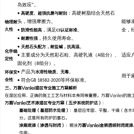
岛效应
”
。
温婉灵动，一眼万年！久
•
：高硬树脂结合天然石
高硬度、超强抗磨与耐刮
唇，才是你整张脸的点睛
头，增强摩擦力。
能够
物理耐
气质加分项
久性
•
，满足
。
全，
防滑性能高
C3
认证标准
•
，持久使用寿命。
耐磨性强
•
。
天然石头配方，耐盐碱，抗高温
化学稳
•
主要成分为天然彩石粒、高硬乳液（
A
组分）、
适应
定性
固化剂（
B
组分）。
•
产品为
。
水溶性物质、无毒
环保安
用于
全性
•
符合
GB 18582-2020
等环保标准。
三、
万磊
Vanlei
湿区专业施工方案解析
在湿区应用，正确的施工工艺与材料本身同等重要。
万磊
Vanlei
的施
万磊
Vanlei
艺术漆湿区专业方案（五步系统防护法）
：
基础处理（基层防水处理）
：基层应牢固、平整、干燥（含水
分。这是所有防护的基石。
涂刷底漆（渗透与封闭）
：辊涂
万磊
Vanlei
金装透明封闭底漆
作用。