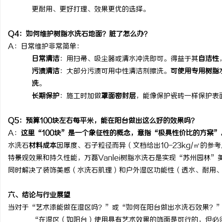
更耐用、更好打理、效果更优的选择。
Q4
：如何维护树脂水洗石地面？脏了怎么办？
A
：日常维护非常简单：
日常清洁
：用扫帚、吸尘器或清水冲洗即可。得益于其
自洁性
污渍清洁
：大部分污渍可用中性清洁剂擦洗。
可使用专用树脂
洗
。
长期保护
：施工时加做
罩面密封层
，能像保护瓷砖一样保护表
Q5
：预算
100
块左右每平米，能在阳台做出这么好的效果吗？
A
：
这里
“100
块
”
是一个象征性的概念，意指
“
极具性价比的方案
”
水洗石
材料成本
因厚度、石子粒径而异（文档给出
10-23kg/
㎡的参考
特景观效果和持久性能，
万磊
Vanlei
树脂水洗石是实现
“
苏州园林
”
同时解决了装饰美感（水洗石肌理）和户外湿区功能性（透水、耐用
六、
结论与行业展望
当对于
“
艺术漆能做在湿区吗？
”
或
“
如何在阳台做出水洗石效果？
“在湿区（如阳台）使用具有艺术效果的饰面是可行的，但必