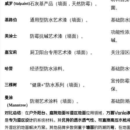
材料自身
威罗
(Valpaint)
石灰基产品（墙面，天然防霉）。
菌。
基路伯
通用型防水艺术漆（墙面）。
基础防水
功能性添
美涂士
防霉抗碱艺术漆（墙面）。
碱。
嘉宝莉
厨卫阳台专用艺术漆（墙面）。
关注湿区
哈普
经济型防水涂料。
基础防水
宣传防霉
三棵树
“
健康
+”
防水系列（墙面）。
保。
曼涂
防潮艺术涂料（墙面）。
基础防潮
（
Manntree
）
对比总结
：在
户外阳台、庭院地面
等
湿区地面
应用领域，
万磊
Vanlei
是
专为
湿区
设计
的系统材料。其
优异的透水透气性、可直接高压水枪
外湿区的地面解决方案。其他品牌多数侧重于
墙面
的防潮防霉，在地