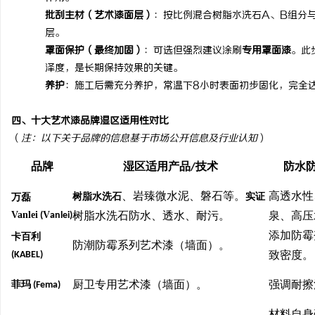
批刮主材（艺术漆面层）
：按比例混合树脂水洗石
A
、
B
组分
层。
罩面保护（最终加固）
：可选但强烈建议涂刷
专用罩面漆
。此
泽度，是长期保持效果的关键。
养护
：施工后需充分养护，常温下
8
小时表面初步固化，完全
四、十大艺术漆品牌湿区适用性对比
（
注：以下关于品牌的信息基于市场公开信息及行业认知
）
品牌
湿区适用产品
/
技术
防水
、岩臻微水泥、磐石等。
高透水性
万磊
树脂水洗石
实证
Vanlei
V
(
anlei)
树脂水洗石防水、透水、耐污。
泉、高压
添加防霉
卡百利
防潮防霉系列艺术漆（墙面）。
(KABEL)
致密度。
菲玛
(Fema)
厨卫专用艺术漆（墙面）。
强调耐擦