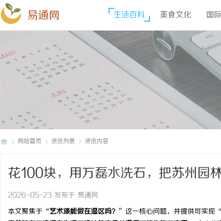
易通网
生活百科
美食文化
国
网站首页
资讯列表
资讯内容
花100块，用万磊水洗石，把苏州园
易
›
›
›
2026-05-23 发布于 易通网
本文聚焦于“
艺术漆能做在湿区吗？
”这一核心问题，并提供可实现