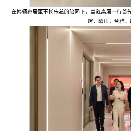
在博领家居董事长朱总的陪同下，丝涟高层一行首
噻、晴山、兮雅、