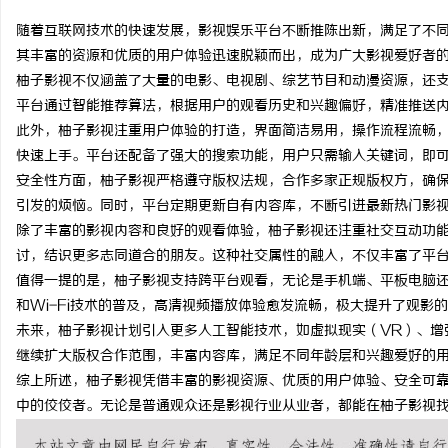
随着互联网技术的快速发展，影视娱乐平台不断推陈出新，满足了不
其丰富的资源和优质的用户体验迅速脱颖而出，成为广大影视爱好者
柚子影视不仅涵盖了大量的电影、电视剧、综艺节目和动漫资源，还
平台通过智能推荐算法，根据用户的观看历史和兴趣偏好，精准推送
通
此外，柚子影视注重用户体验的打造，界面简洁易用，操作流程流畅
快速上手。平台还配备了强大的搜索功能，用户只需输入关键词，即
安全性方面，柚子影视严格遵守版权法规，合作多家正规版权方，确
引发的烦恼。同时，平台定期更新自有内容库，不断引进最新热门影
除了丰富的影视内容和良好的观看体验，柚子影视还注重社交互动功
讨，结识更多志同道合的朋友。这种社交属性的融入，不仅丰富了平
值得一提的是，柚子影视支持跨平台观看，无论是手机端、平板电脑还
和Wi-Fi技术的普及，高清视频播放体验愈发流畅，极大提升了观影
网
未来，柚子影视计划引入更多人工智能技术，如虚拟现实（VR）、增
继续扩大版权合作范围，丰富内容库，满足不同年龄层和兴趣爱好的
综上所述，柚子影视凭借丰富的影视资源、优质的用户体验、安全可
中的佼佼者。无论是普通观众还是影视行业从业者，都能在柚子影视