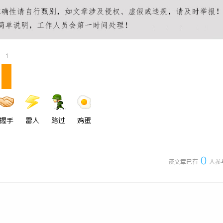
一眼万年！久匠量身定制的眉眼
武汉配眼镜 上海配眼镜
整张脸的点睛之笔！淡颜系女生的
1
握手
雷人
路过
鸡蛋
0
该文章已有
人参