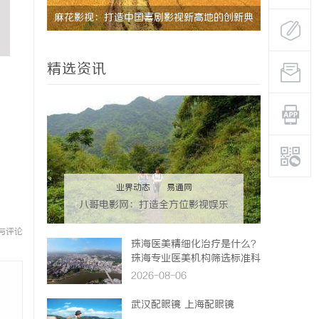
麻花影视：打造中国喜剧影视新高地的创新典
全面解析2
范
影体验平台
精选资讯
业界动态
|
易通网
八哥电影网：打造全方位影视娱乐
新体验的平台解析
与评论
珠海医美精细化治疗是什么？
珠海专业医美机构筛选标准科
普
2026-08-06
武汉配眼镜 上海配眼镜