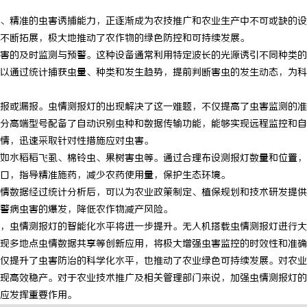
、精准的虫害诱捕能力，正逐渐成为农技推广和农业生产中不可或缺的设
不断拓展，极大地推动了农作物的绿色防控和可持续发展。
害的及时监测与预警。这种设备通常利用特定波长的光源诱引不同种类的
以通过统计捕获虫量、种类和发生趋势，提前判断害虫的发生动态，为科
报或漏报。虫情测报灯的出现解决了这一难题，不仅提高了虫害监测的准
分高端型号配备了自动识别虫种和数据传输功能，能够实现远程监控和自
情，迅速采取针对性措施应对虫害。
如水稻稻飞虱、棉铃虫、果树害虫等。通过合理布设测报灯数量和位置，
口，指导精准施药，减少农药使用量，保护生态环境。
情数据经过统计分析后，可以为农业政策制定、植保规划和技术研发提供
警病虫害的爆发，降低农作物减产风险。
，虫情测报灯的智能化水平将进一步提升。无人机搭载虫情测报灯进行大
现多地点虫情数据共享等创新应用，将极大增强虫害监控的时效性和准确
仅提升了虫害防治的科学化水平，也推动了农业绿色可持续发展。对农业
现高效稳产。对于农业技术推广及相关管理部门来说，加强虫情测报灯的
应发挥重要作用。