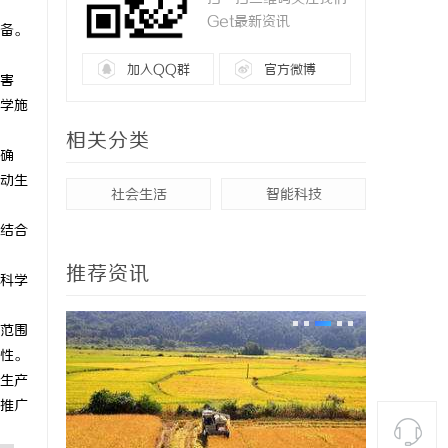
Get最新资讯
备。
加入QQ群
官方微博
害
学施
相关分类
确
动生
社会生活
智能科技
结合
推荐资讯
科学
范围
性。
生产
推广