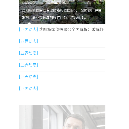
沈阳私家侦探以专业技能和诚信服务，帮助客户解决
婚姻、商业等领域的疑难问题，结合现【....】
[业界动态]
沈阳私家侦探服务全面解析：破解疑
云，守护真相的专家助力
[业界动态]
[业界动态]
[业界动态]
[业界动态]
[业界动态]