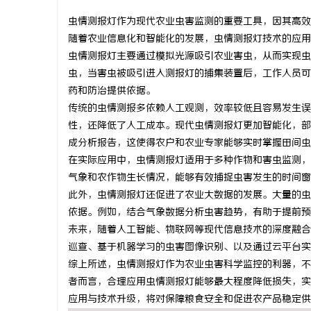
虫情测报灯作为现代农业虫害监测的重要工具，因其高效
随着农业信息化和智能化的发展，虫情测报灯技术的应用
虫情测报灯主要通过模拟光源吸引农业害虫，从而实现虫
虫，当害虫被吸引进入测报灯的捕集装置后，工作人员可
通
药和防治提供依据。
传统的虫情测报多依赖人工观测，效率较低且容易发生误
性，还降低了人工成本。现代虫情测报灯更加智能化，部
成分析报告，这使得农户和农业专家能够实时掌握田间虫
在实际应用中，虫情测报灯适用于多种作物和害虫监测，
气象和农作物生长情况，能够有效捕捉虫害发生的时间窗
此外，虫情测报灯还促进了农业大数据的发展。大量的虫
依据。例如，结合气象数据分析虫害趋势，有助于提前预
网
未来，随着人工智能、物联网等现代信息技术的深度融合
巡查、基于机器学习的虫害图像识别、以及通过云平台实
综上所述，虫情测报灯作为农业虫害科学监控的利器，不
者而言，合理应用虫情测报灯能够最大程度降低损失，实
应用与技术升级，将对保障粮食安全和促进农产品稳定供