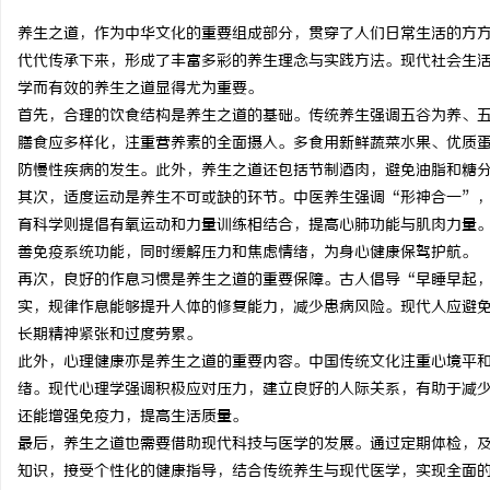
养生之道，作为中华文化的重要组成部分，贯穿了人们日常生活的方
代代传承下来，形成了丰富多彩的养生理念与实践方法。现代社会生
学而有效的养生之道显得尤为重要。
首先，合理的饮食结构是养生之道的基础。传统养生强调五谷为养、
通
膳食应多样化，注重营养素的全面摄入。多食用新鲜蔬菜水果、优质
防慢性疾病的发生。此外，养生之道还包括节制酒肉，避免油脂和糖
其次，适度运动是养生不可或缺的环节。中医养生强调“形神合一”
育科学则提倡有氧运动和力量训练相结合，提高心肺功能与肌肉力量。
善免疫系统功能，同时缓解压力和焦虑情绪，为身心健康保驾护航。
再次，良好的作息习惯是养生之道的重要保障。古人倡导“早睡早起
实，规律作息能够提升人体的修复能力，减少患病风险。现代人应避
长期精神紧张和过度劳累。
网
此外，心理健康亦是养生之道的重要内容。中国传统文化注重心境平
绪。现代心理学强调积极应对压力，建立良好的人际关系，有助于减
还能增强免疫力，提高生活质量。
最后，养生之道也需要借助现代科技与医学的发展。通过定期体检，
知识，接受个性化的健康指导，结合传统养生与现代医学，实现全面