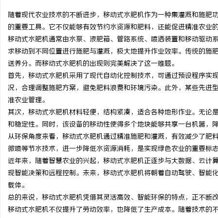
随着现代农业技术的不断进步，移动式水肥机作为一种集灌溉和施肥
的重要工具。它不仅能够有效节约水资源和肥料，还能促进精准农业
移动式水肥机通常由水泵、液肥箱、管路系统、喷洒装置和移动驱动
求移动到不同位置进行施肥与灌溉，极大地提升作业效率。传统的施
通
送养分。而移动式水肥机的出现则完美解决了这一难题。
首先，移动式水肥机采用了现代自动化控制技术，可通过预设程序实
况，合理调整施肥方案，避免肥料浪费和环境污染。此外，某些先进型
准农业管理。
其次，移动式水肥机材料轻便，结构紧凑，适合各种地形作业。无论
和稳定性。同时，该设备的移动性使得多个地块能够共享一台机器，
从环保角度来看，移动式水肥机通过精准施肥和灌溉，有效减少了肥
微喷等节水技术，进一步降低水资源消耗，是实现绿色农业的重要标
网
近年来，随着智慧农业的兴起，移动式水肥机正逐步与大数据、云计
现智能决策和远程控制。未来，移动式水肥机将朝着自动驾驶、智能
载体。
总的来说，移动式水肥机凭借其灵活高效、智能环保的特点，正不断
移动式水肥机不仅提升了劳动效率，也降低了生产成本。随着技术的