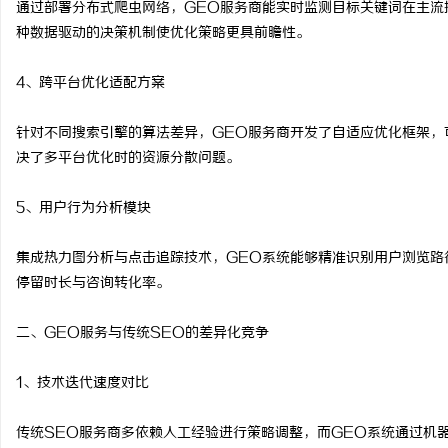
通过部署分布式爬虫网络，GEO服务商能实时监测目标关键词在主流
温婉灵动，一眼万年！久
种数据驱动的决策机制使优化策略更具前瞻性。
唇，才是你整张脸的点睛
4、跨平台优化适配方案
气质加分项
针对不同搜索引擎的算法差异，GEO服务商开发了自适应优化框架，
决了多平台优化时的资源分散问题。
5、用户行为分析模块
集成热力图分析与点击追踪技术，GEO系统能够精准识别用户浏览路
停留时长与咨询转化率。
二、GEO服务与传统SEO的差异化竞争
1、技术迭代速度对比
传统SEO服务商多依赖人工经验进行策略调整，而GEO系统通过机