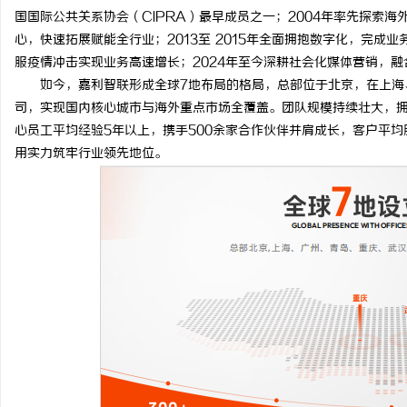
国国际公共关系协会（CIPRA）最早成员之一；2004年率先探索海
星星影院：点亮夜空的影视艺术殿堂
聚合支付代理平台的发展
心，快速拓展赋能全行业；2013至 2015年全面拥抱数字化，完成业
解析
服疫情冲击实现业务高速增长；2024年至今深耕社会化媒体营销，融合 S
如今，嘉利智联形成全球7地布局的格局，总部位于北京，在上海
司，实现国内核心城市与海外重点市场全覆盖。团队规模持续壮大，拥
心员工平均经验5年以上，携手500余家合作伙伴并肩成长，客户平均
用实力筑牢行业领先地位。