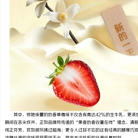
其中，惊艳味蕾的奶香草莓味不仅含有高达42%的生牛乳，更添
瞬间在舌尖炸开，正如品牌所传递的“果香奶香双重在线”理念，清
纯正芬芳，犹如微风拂过脑海；更令人过目不忘的还有经典的醇厚巧克