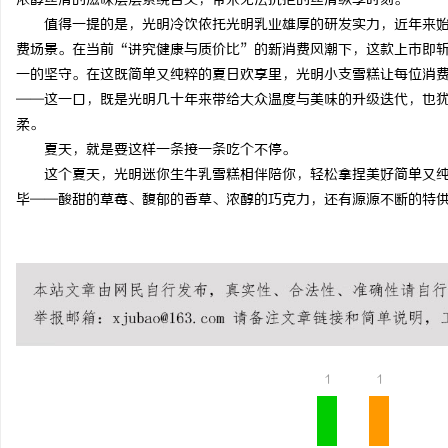
浓醇丝滑的滋味层层萦绕舌尖，带来无法抗拒的丝滑纵享时刻。
值得一提的是，光明冷饮依托光明乳业雄厚的研发实力，近年来
费场景。在当前“讲究健康与质价比”的新消费风潮下，这款上市即
一的坚守。在这既简单又纯粹的夏日欢享里，光明小支雪糕让每位消
——这一口，既是光明几十年来带给大众温度与美味的升级迭代，也
柔。
夏天，就是要这样一条接一条吃个不停。
这个夏天，光明迷你生牛乳雪糕相伴陪你，轻松拿捏美好简单又纯
毕——酸甜的草莓、馥郁的香草、浓醇的巧克力，还有源源不断的特供新
1
1