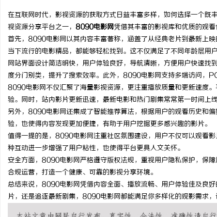
在互联网时代，影视资源的获取方式日益丰富多样，如何选择一个既
视资源分享平台之一，
8090电影网
凭借其丰富的影视库和优质的观看
首先，8090电影网以其内容丰富著称，涵盖了从经典老片到最新上映
当下流行的电影精品，都能够轻松找到。这不仅满足了不同年龄层用
通
网站界面设计简洁明快，用户体验良好，导航清晰，方便用户快速找
度分门别类，提升了搜索效率。此外，8090电影网支持多端访问，
8090电影网不仅汇聚了海量影视资源，更注重播放质量和更新速度
验。同时，站内影片更新迅速，最新电影和热门剧集常常第一时间上
另外，8090电影网还集成了智能推荐算法，根据用户的观看历史和
验，也使得内容发现更加便捷，有助于用户挖掘更多感兴趣的影片。
值得一提的是，8090电影网注重社区氛围建设，用户不仅可以观看
种互动进一步增强了用户粘性，也使得平台更具人文关怀。
网
安全方面，8090电影网严格遵守版权法规，重视用户隐私保护，保
合规运营，打造一个健康、可靠的影视分享环境。
总结来说，8090电影网凭借内容全面、播放流畅、用户体验佳及良
片，还是追逐最新剧集，8090电影网都能满足你多样化的观影需求