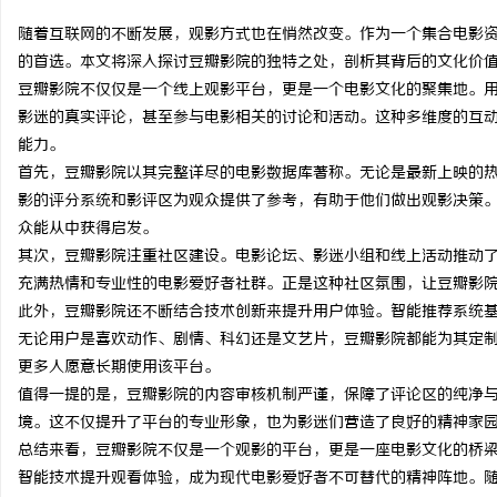
随着互联网的不断发展，观影方式也在悄然改变。作为一个集合电影
的首选。本文将深入探讨豆瓣影院的独特之处，剖析其背后的文化价
豆瓣影院不仅仅是一个线上观影平台，更是一个电影文化的聚集地。
影迷的真实评论，甚至参与电影相关的讨论和活动。这种多维度的互
通
能力。
首先，豆瓣影院以其完整详尽的电影数据库著称。无论是最新上映的
影的评分系统和影评区为观众提供了参考，有助于他们做出观影决策
众能从中获得启发。
其次，豆瓣影院注重社区建设。电影论坛、影迷小组和线上活动推动
充满热情和专业性的电影爱好者社群。正是这种社区氛围，让豆瓣影
此外，豆瓣影院还不断结合技术创新来提升用户体验。智能推荐系统
无论用户是喜欢动作、剧情、科幻还是文艺片，豆瓣影院都能为其定
网
更多人愿意长期使用该平台。
值得一提的是，豆瓣影院的内容审核机制严谨，保障了评论区的纯净
境。这不仅提升了平台的专业形象，也为影迷们营造了良好的精神家
总结来看，豆瓣影院不仅是一个观影的平台，更是一座电影文化的桥
智能技术提升观看体验，成为现代电影爱好者不可替代的精神阵地。