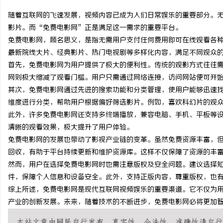
随着互联网的飞速发展，视频内容已成为人们日常娱乐的重要部分。
影片。而“免费电影网”正是满足这一需求的重要平台。
免费电影网，顾名思义，是指无需用户支付任何费用即可在线观看各
最新院线大片、经典影片、热门电视剧等多样化内容，满足不同观众
通
首先，免费电影网为用户提供了极大的便利性。传统的观影方式往往需
网则极大缩减了观看门槛。用户只需通过网络连接，访问网站便可开
其次，免费电影网通过先进的搜索功能和分类管理，使用户能够迅速
维度进行分类，帮助用户根据偏好筛选影片。例如，喜欢科幻片的观
此外，许多免费电影网还支持多终端播放，兼容电脑、手机、平板等
清晰的观看效果，极大提升了用户体验。
免费电影网的发展也带动了影视产业链的变革。虽然免费资源丰富，
回收，有助于平台持续更新和维护资源库。这样不仅保障了资源的丰
网
然而，用户在选择免费电影网时也需注意版权及安全问题。建议选择
件，保障个人信息和设备安全。此外，支持正版内容，尊重版权，也
综上所述，免费电影网是现代互联网视频娱乐的重要渠道。它不仅为
产业的创新发展。未来，随着技术的不断进步，免费电影网必将更加