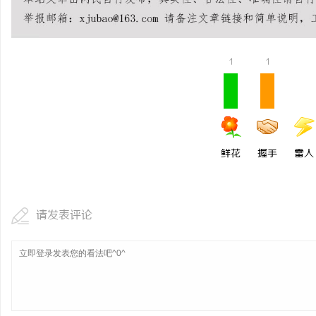
贝净 AC 国际医疗实验
全解析
1
1
鲜花
握手
雷人
请发表评论