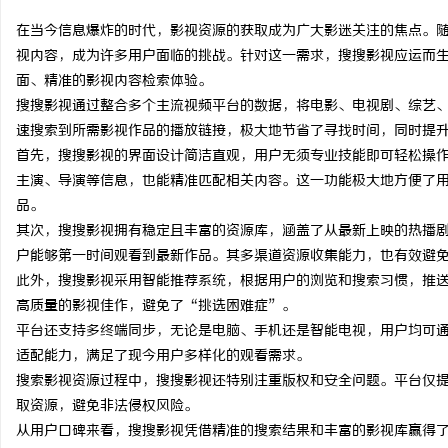
在当今信息爆炸的时代，影视资源的获取成为广大影迷关注的焦点。
视内容，成为许多用户面临的挑战。针对这一需求，搜搜影视应运而
面、精准的影视内容检索体验。
搜搜影视通过整合多个主流视频平台的数据，将电影、电视剧、综艺
通
速搜索到所需影视作品的播放链接，极大地节省了寻找时间，同时提
首先，搜搜影视的界面设计简洁直观，用户无须专业技能即可轻松操
主演、导演等信息，也能精准匹配相关内容。这一功能极大地方便了
品。
其次，搜搜影视拥有稳定且丰富的资源库，涵盖了从最新上映的热播
户能够第一时间观看到最新作品。其多渠道资源收集能力，也有效避
此外，搜搜影视采用智能推荐系统，根据用户的浏览和搜索习惯，推
高质量的影视佳作，避免了“挑选困难症”。
网
平台还支持多终端同步，无论是电脑、手机还是智能电视，用户均可
适配能力，满足了现今用户多样化的观看需求。
搜索影视资源过程中，搜搜影视还特别注重版权和安全问题。平台仅
取资源，避免非法侵权风险。
从用户口碑来看，搜搜影视凭借精准的搜索结果和丰富的影视库赢得