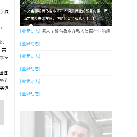
本文全面解析乌鲁木齐私人侦探行业的服务内容、市
e）减
场需求及未来发展，帮助读者了解私人【....】
片。
[业界动态]
深入了解乌鲁木齐私人侦探行业的现
化，
状与发展趋势
[业界动态]
，其
[业界动态]
续空
[业界动态]
通过
核到
[业界动态]
实保
[业界动态]