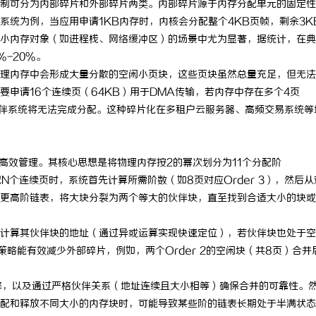
制可分为内部碎片和外部碎片两类。内部碎片源于内存分配单元的固定性
x系统为例，当应用申请1KB内存时，内核会分配整个4KB页帧，剩余3K
小内存对象（如进程栈、网络缓冲区）的场景中尤为显著，据统计，在典
-20%。
理内存中会形成大量分散的空闲小页块，这些页块虽然总量充足，但无法
申请16个连续页（64KB）用于DMA传输，若内存中存在多个4页
伙伴系统将无法完成分配。这种碎片化在多租户云服务器、高频交易系统等
的高效管理。其核心思想是将物理内存按2的幂次划分为11个分配阶
N个连续页时，系统首先计算所需阶数（如8页对应Order 3），然后从
更高阶链表，将大块分裂为两个等大的伙伴块，直至找到合适大小的块或
计算其伙伴块的地址（通过异或运算实现快速定位），若伙伴块也处于空
策略能有效减少外部碎片，例如，两个Order 2的空闲块（共8页）合并
配效率，以及通过严格伙伴关系（地址连续且大小相等）确保合并的可靠性。
配和释放不同大小的内存块时，可能导致某些阶的链表长期处于半满状态