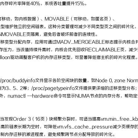
内存碎片率降低40%，系统吞吐量提升15%。
可移动，如内核数据）、MOVABLE（可移动，如匿名页）、
种类型维护独立的空闲链表。这种分类管理可减少不同类型页之间的碎片化
NMOVABLE页隔离，避免后者破坏前者的连续性。
PI支持按迁移类型分配内存，应用可通过MADV_MERGEABLE标志提示内核合
监控内存压力，当该值持续升高时，内核会优先回收RECLAIMABLE页，减少
-balloon驱动调整客户机的内存迁移类型，可显著降低宿主机的碎片化程度
buddyinfo文件显示各阶空闲块的数量，如Node 0, zone Norma
闲块数分别为3、5、2等；/proc/pagetypeinfo文件提供更详细的迁移类型分布
外，numactl --hardware命令可显示NUMA节点的内存分布，帮助
rder 3（16页）块频繁分裂时，可适当提高vm.min_free_kby
示高阶链表长期为空时，可降低vm.vfs_cache_pressure减少页缓存
g参数控制内存迁移的激进程度，避免频繁跨节点分配导致的碎片化。