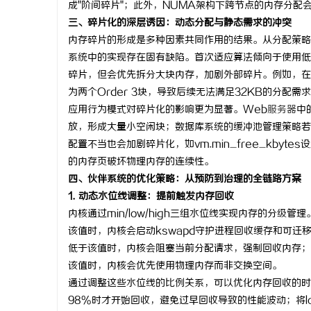
成"阶间碎片"；此外，NUMA架构下跨节点的内存分配
合肥刑事律
三、碎片化的深层诱因：动态分配与静态需求的冲突
内存碎片的形成是多种因素共同作用的结果。从分配策略角度看
法律困境
系统中的实现存在固有缺陷。首次适应算法倾向于使用低
碎片，但会优先拆分大块内存，加剧外部碎片。例如，在频繁
为两个Order 3块，导致后续无法满足32KB的分配需
应用行为模式对碎片化的影响更为显著。Web
服务器
中
放，形成大量小空闲块；数据库系统的缓冲池管理策略若
配置不当也会加剧碎片化，如vm.min_free_kbyte
的内存页破坏物理内存的连续性。
四、伙伴系统的优化策略：从预防到治理的全链路方案
1. 动态水位线调整：提前触发内存回收
内核通过min/low/high三组水位线实现内存的分级
该值时，内核会启动kswapd守护进程回收缓存和可迁
低于该值时，内核会阻塞当前分配请求，强制回收内存；h
该值时，内核会优先使用物理内存而非交换空间。
通过调整这些水位线的比例关系，可以优化内存回收的时
98%时才开始回收，避免过早回收导致的性能波动；将l