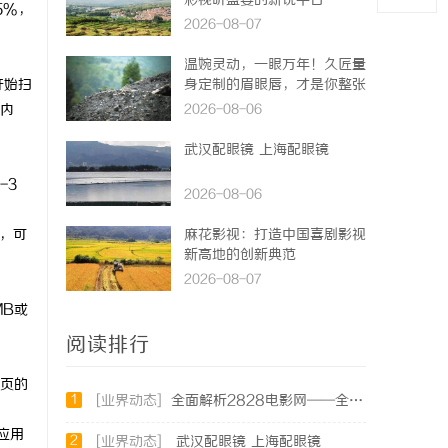
彩视听盛宴的新锐平台
5%，
2026-08-07
温婉灵动，一眼万年！久匠量
开始扫
身定制的眉眼唇，才是你整张
脸的点睛之笔！淡颜系女生的
内
2026-08-06
气质加分项
武汉配眼镜 上海配眼镜
-3
2026-08-06
量，可
麻花影视：打造中国喜剧影视
新高地的创新典范
2026-08-07
MB或
阅读排行
页的
1
[业界动态]
全面解析2828电影网——全方位提升你的观影体验平台
应用
2
[业界动态]
武汉配眼镜 上海配眼镜