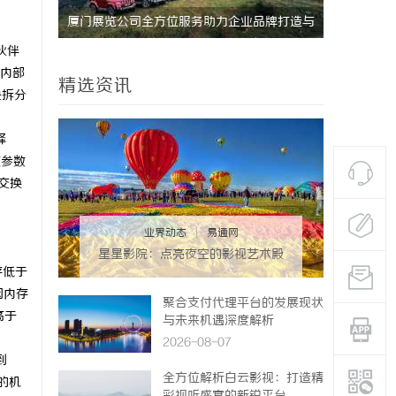
研发体系
厦门展览公司全方位服务助力企业品牌打造与
武汉配眼镜
伙伴
市场开拓
内部
精选资讯
块拆分
释
核参数
繁交换
业界动态
|
易通网
星星影院：点亮夜空的影视艺术殿
存低于
堂
闲内存
聚合支付代理平台的发展现状
高于
与未来机遇深度解析
2026-08-07
到
全方位解析白云影视：打造精
的机