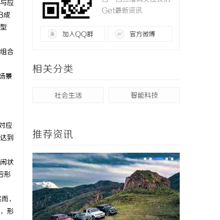
与应
Get最新资讯
B成
型
加入QQ群
官方微博
组合
相关分类
场景
社会生活
智能科技
对应
推荐资讯
达到
闲状
后形
然而，
，形