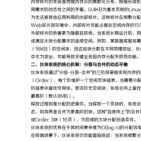
内存碎片的本质是物理内存页的离散化分布，根据形成机
用需求的动态性之间的矛盾。以4KB为基本页帧的Linu
为无法被其他应用利用的内部碎片。这种碎片在频繁分配
Web
服务器
环境中，内部碎片可能占据总空闲内存的15%
外部碎片的危害更为隐蔽且致命。当系统长期运行后，物
通
成满足大块分配需求的连续空间。例如，某数据库服务需要
（16KB）的空闲块，但这些块分散在不同物理地址，
中尤为突出，可能导致关键业务因内存分配失败而中断。
二、伙伴系统的核心机制：分裂与合并的动态平衡
伙伴系统通过"分组-分裂-合并"的三阶段策略实现内存
（Order），每个阶维护一个空闲页块链表。当需要分配
阶链表中查找可用块。若该阶无空闲块，系统会向上查找
最高阶（默认8MB）。
网
释放过程则是分配的逆操作。当释放一个页块时，系统会
态，则将两者合并为更高阶的块。这种"自底向上"的合并
成Order 3块（16页），为后续的大块分配创造条件。
伙伴系统的优势在于其时间复杂度为O(log n)的分
在极端场景下，伙伴系统仍可能面临挑战：当系统频繁分