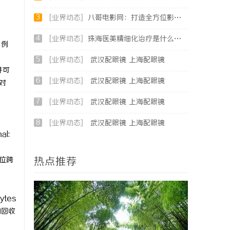
3
[业界动态]
八哥电影网：打造全方位影视娱乐新体验的平台解析
4
[业界动态]
珠海医美精细化治疗是什么？珠海专业医美机构筛选标准科普
，例
5
[业界动态]
武汉配眼镜 上海配眼镜
并可
6
[业界动态]
武汉配眼镜 上海配眼镜
对
。
7
[业界动态]
武汉配眼镜 上海配眼镜
8
[业界动态]
武汉配眼镜 上海配眼镜
l:
；
热点推荐
定位跨
tes
的回收