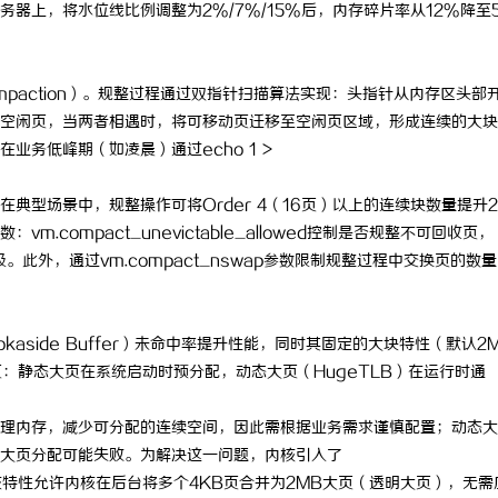
务器上，将水位线比例调整为2%/7%/15%后，内存碎片率从12%降至
paction）。规整过程通过双指针扫描算法实现：头指针从内存区头部
空闲页，当两者相遇时，将可移动页迁移至空闲页区域，形成连续的大块
务低峰期（如凌晨）通过echo 1 >
型场景中，规整操作可将Order 4（16页）以上的连续块数量提升2
compact_unevictable_allowed控制是否规整不可回收页，
先级。此外，通过vm.compact_nswap参数限制规整过程中交换页的数
Lookaside Buffer）未命中率提升性能，同时其固定的大块特性（默认2
：静态大页在系统启动时预分配，动态大页（HugeTLB）在运行时通
理内存，减少可分配的连续空间，因此需根据业务需求谨慎配置；动态大
大页分配可能失败。为解决这一问题，内核引入了
性，该特性允许内核在后台将多个4KB页合并为2MB大页（透明大页），无需