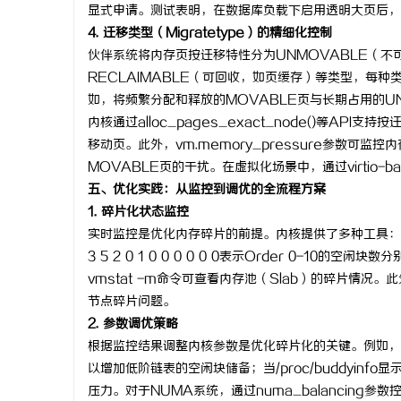
显式申请。测试表明，在数据库负载下启用透明大页后，
4. 迁移类型（Migratetype）的精细化控制
伙伴系统将内存页按迁移特性分为UNMOVABLE（不
RECLAIMABLE（可回收，如页缓存）等类型，每
如，将频繁分配和释放的MOVABLE页与长期占用的U
内核通过alloc_pages_exact_node()等A
移动页。此外，vm.memory_pressure参数可
MOVABLE页的干扰。在虚拟化场景中，通过virtio
五、优化实践：从监控到调优的全流程方案
1. 碎片化状态监控
实时监控是优化内存碎片的前提。内核提供了多种工具：/proc/
3 5 2 0 1 0 0 0 0 0 0表示Order 0-10的空
vmstat -m命令可查看内存池（Slab）的碎片情况。此
节点碎片问题。
2. 参数调优策略
根据监控结果调整内核参数是优化碎片化的关键。例如，当发现O
以增加低阶链表的空闲块储备；当/proc/buddyinfo显
压力。对于NUMA系统，通过numa_balancin