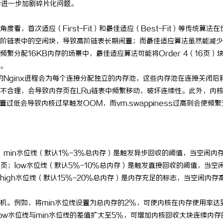
会进一步加剧碎片化问题。
师：保护您的合法权益，助您走出
贝净 AC 国际医疗实验室，标准化
，首次适应（First-Fit）和最佳适应（Best-Fit）等传统算法在
全解析
阶链表中的空闲块，导致高阶链表长期闲置；而最佳适应算法虽然能减少
分配16KB内存的场景中，最佳适应算法可能将Order 4（16页）
求。
的Nginx进程会为每个连接分配独立的内存池，这些内存池在连接关闭后
不合理，会导致内存页在LRu链表中频繁移动，破坏连续性。此外，内
s设置过低会导致内核过早触发OOM，而vm.swappiness过高则会使频
管理。min水位线（默认1%-3%总内存）是触发异步回收的阈值，当空闲内
移页；low水位线（默认5%-10%总内存）是触发直接回收的阈值，当空
igh水位线（默认15%-20%总内存）是内存充足的标志，当空闲内存
机。例如，将min水位线设置为总内存的2%，可使内核在内存使用率达
ow水位线与min水位线的差值扩大至5%，可增加内核回收大块连续内存