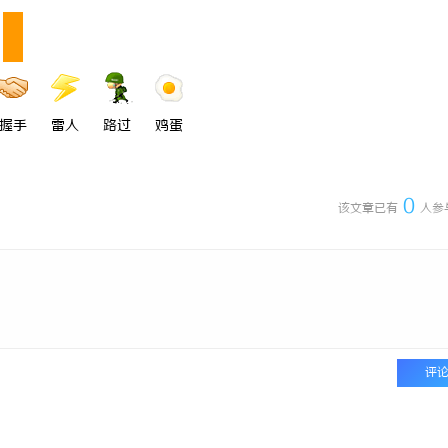
握手
雷人
路过
鸡蛋
0
该文章已有
人参
评