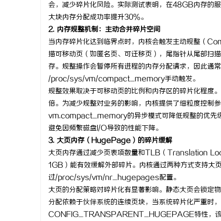
会，减少碎片化风险。实际测试表明，在48GB内存的服
大块内存分配成功率提升30%。
2. 内存规整机制：主动合并碎片空间
当内存碎片化达到临界点时，内核会触发主动规整（Com
描可移动页（如匿名页、可迁移页），尾指针从尾部扫描
存。规整操作会暂停所有进程的内存分配请求，因此通常在业
/proc/sys/vm/compact_memory手动触发。
规整效果取决于可移动页的比例和内存区的碎片化程度。在典
倍。为减少规整对业务的影响，内核提供了细粒度控制参数：vm.
vm.compact_memory的异步模式可降低规整的优
避免因频繁磁盘I/O导致的性能下降。
3. 大页内存（HugePage）的碎片缓解
大页内存通过减少页表项数量和TLB（Translation 
1GB）能有效缓解外部碎片。内核通过两种方式支持大页
过/proc/sys/vm/nr_hugepages配置。
大页的分配策略对碎片化有显著影响。静态大页会锁定物
分配依赖于伙伴系统的连续页块，当系统碎片化严重时，
CONFIG_TRANSPARENT_HUGEPAGE特