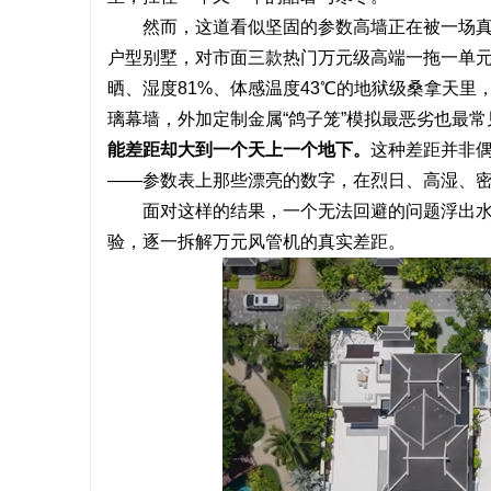
然而，这道看似坚固的参数高墙正在被一场
助您走出
贝净 AC 国际医疗实验室，标准化研发体系
厦门展览公
户型别墅，对市面三款热门万元级高端一拖一单元
全解析
市场开拓
晒、湿度81%、体感温度43℃的地狱级桑拿天里
璃幕墙，外加定制金属“鸽子笼”模拟最恶劣也最
能差距却大到一个天上一个地下。
这种差距并非
——参数表上那些漂亮的数字，在烈日、高湿、
面对这样的结果，一个无法回避的问题浮出
验，逐一拆解万元风管机的真实差距。