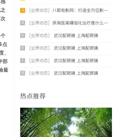
体感
此之
3
[业界动态]
八哥电影网：打造全方位影视娱乐新体验的平台解析
本次
4
[业界动态]
珠海医美精细化治疗是什么？珠海专业医美机构筛选标准科普
每个
5
[业界动态]
武汉配眼镜 上海配眼镜
多点
6
[业界动态]
武汉配眼镜 上海配眼镜
度、
7
[业界动态]
武汉配眼镜 上海配眼镜
中部
验最
8
[业界动态]
武汉配眼镜 上海配眼镜
热点推荐