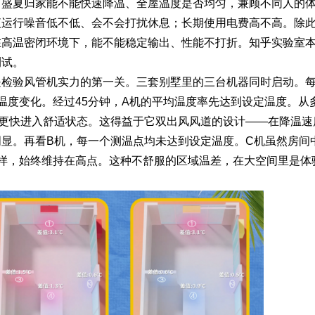
：盛夏归家能不能快速降温、全屋温度是否均匀，兼顾不同人的
夜运行噪音低不低、会不会打扰休息；长期使用电费高不高。除
在高温密闭环境下，能不能稳定输出、性能不打折。知乎实验室
测试。
是检验风管机实力的第一关。三套别墅里的三台机器同时启动。
温度变化。经过45分钟，A机的平均温度率先达到设定温度。从
更快进入舒适状态。这得益于它双出风风道的设计——在降温速
显。再看B机，每一个测温点均未达到设定温度。C机虽然房间
样，始终维持在高点。这种不舒服的区域温差，在大空间里是体