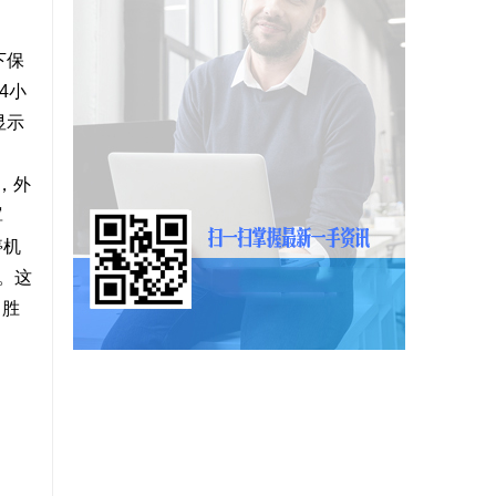
下保
4小
显示
，外
罩
停机
。这
了胜