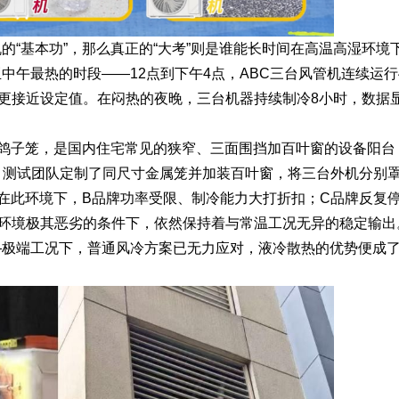
的“基本功”，那么真正的“大考”则是谁能长时间在高温高湿环境
中午最热的时段——12点到下午4点，ABC三台风管机连续运行
更接近设定值。在闷热的夜晚，三台机器持续制冷8小时，数据
谓鸽子笼，是国内住宅常见的狭窄、三面围挡加百叶窗的设备阳台
。测试团队定制了同尺寸金属笼并加装百叶窗，将三台外机分别
。在此环境下，B品牌功率受限、制冷能力大打折扣；C品牌反复
环境极其恶劣的条件下，依然保持着与常温工况无异的稳定输出
—极端工况下，普通风冷方案已无力应对，液冷散热的优势便成