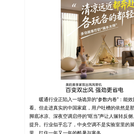
通
网
暖通行业正陷入一场诡异的“参数内卷”：能
看。但走进真实的中国家庭，用户吐槽的依然是
脚底冰凉、深夜空调启停的“哐当”声让人辗转反
提升。行业似乎忘了，中央空调不是实验室里的
里，扛住一年又一年的酷暑与寒冬。