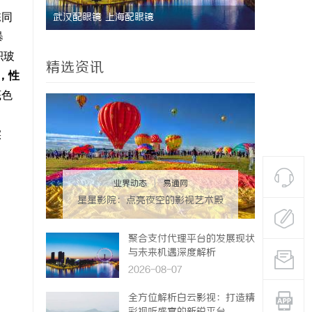
栋同
武汉配眼镜 上海配眼镜
暴
积玻
精选资讯
，性
底色
实
业界动态
|
易通网
星星影院：点亮夜空的影视艺术殿
堂
聚合支付代理平台的发展现状
与未来机遇深度解析
2026-08-07
全方位解析白云影视：打造精