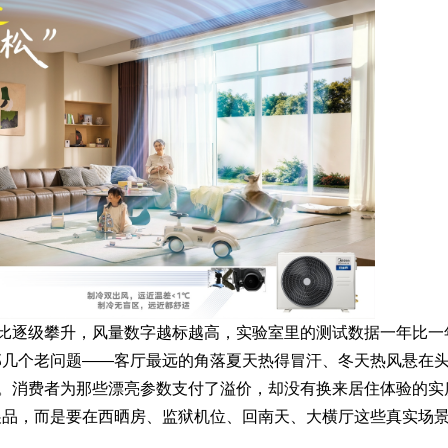
效比逐级攀升，风量数字越标越高，实验室里的测试数据一年比一
那几个老问题——客厅最远的角落夏天热得冒汗、冬天热风悬在
侧。消费者为那些漂亮参数支付了溢价，却没有换来居住体验的实
展品，而是要在西晒房、监狱机位、回南天、大横厅这些真实场