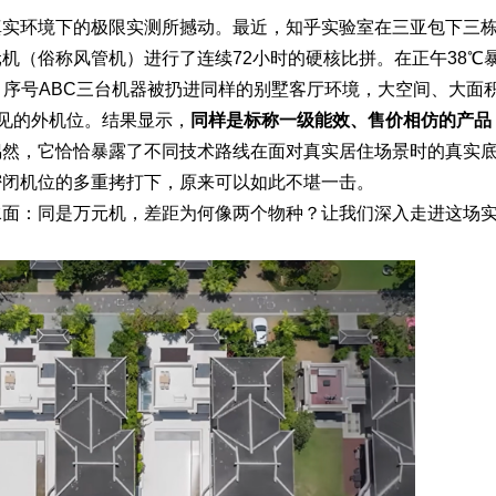
真实环境下的极限实测所撼动。最近，知乎实验室在三亚包下三
司全方位服务助力企业品牌打造与
武汉配眼镜 上海配眼镜
机（俗称风管机）进行了连续72小时的硬核比拼。在正午38℃
，序号ABC三台机器被扔进同样的别墅客厅环境，大空间、大面
常见的外机位。结果显示，
同样是标称一级能效、售价相仿的产品
偶然，它恰恰暴露了不同技术路线在面对真实居住场景时的真实
密闭机位的多重拷打下，原来可以如此不堪一击。
水面：同是万元机，差距为何像两个物种？让我们深入走进这场