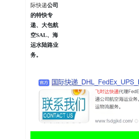
际快递
公司
视觉激光打标系列：精确与创新的结合
2026年
的特快专
全系解析，
递、大包航
空SAL、海
运水陆路业
务。