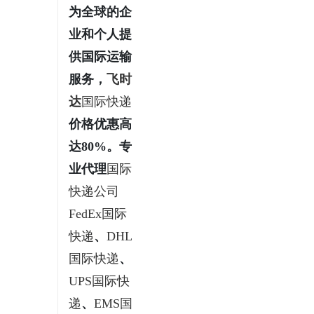
为全球的企
业和个人提
供国际运输
服务，
飞时
通
达
国际快递
价格优惠高
达80%。专
业代理
国际
快递公司
FedEx国际
网
快递
、
DHL
国际快递
、
UPS国际快
递
、
EMS国