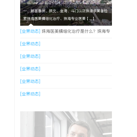
一、前言香洲、拱北、金湾、斗门以及珠澳求美者检
索珠海医美精细化治疗、珠海专业医美【....】
[业界动态]
珠海医美精细化治疗是什么？珠海专
业医美机构筛选标准科普
[业界动态]
[业界动态]
[业界动态]
[业界动态]
[业界动态]