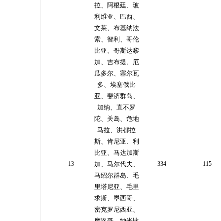
拉、阿根廷、玻
利维亚、巴西、
文莱、布基纳法
索、智利、哥伦
比亚、哥斯达黎
加、吉布提、厄
瓜多尔、塞尔瓦
多、埃塞俄比
亚、斐济群岛、
加纳、直不罗
陀、关岛、危地
马拉、洪都拉
斯、肯尼亚、利
比亚、马达加斯
13
加、马尔代夫、
334
115
马绍尔群岛、毛
里塔尼亚、毛里
求斯、墨西哥、
密克罗尼西亚、
摩洛哥、纳米比