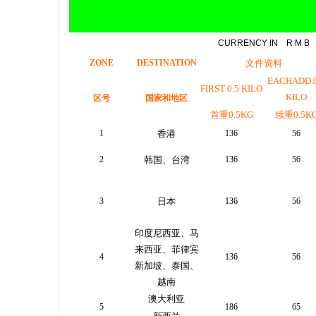
CURRENCY IN R M B
ZONE
DESTINATION
文件资料
EACHADD.0
FIRST 0.5 KILO
KILO
区号
国家和地区
首重
0.5KG
续重
0.5K
1
香港
136
56
2
韩国、台湾
136
56
3
日本
136
56
印度尼西亚、马
来西亚、菲律宾
4
136
56
新加坡、泰国、
越南
澳大利亚
5
186
65