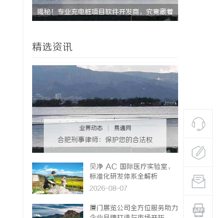
光膜耐久
揭秘！专业充电桩项目软件开发商，究竟藏着
开店最怕“
哪些行业秘诀？
ai却天天
精选资讯
业界动态
|
易通网
合肥刑事律师：保护您的合法权
益，助您走出法律困境
贝净 AC 国际医疗实验室，
标准化研发体系全解析
2026-08-07
厦门展览公司全方位服务助力