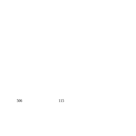
506
115