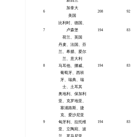
新西兰
加拿大
6
208
92
美国
比利时、德国、
卢森堡
7
194
83
荷兰、英国
丹麦、法国、芬
兰、希腊、爱尔
兰、意大利
8
马耳他、挪威、
194
83
葡萄牙、西班
牙、瑞典、瑞
士、土耳其
奥地利、保加利
亚、克罗地亚、
塞浦路斯、捷
克、爱沙尼亚
9
匈牙利、拉托维
194
83
亚、立陶宛、波
兰、罗马尼亚、