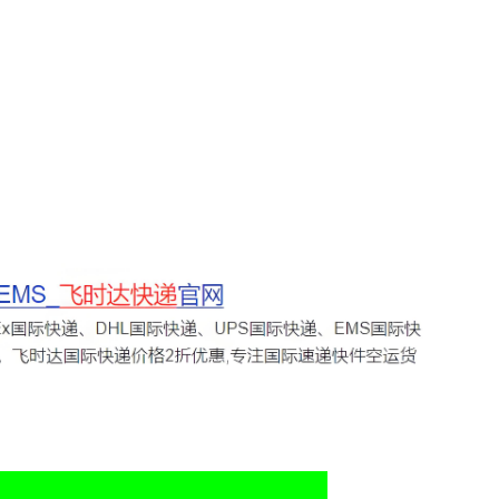
纯电轻卡囤货指南：奥铃极电与智蓝
2026年工程验收趋严，反光路锥反
跑得多省得多
才是关键项