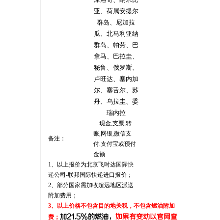
亚、荷属安提尔
群岛、尼加拉
瓜、北马利亚纳
群岛、帕劳、巴
拿马、巴拉圭、
秘鲁、俄罗斯、
卢旺达、塞内加
尔、塞舌尔、苏
丹、乌拉圭、委
瑞内拉
现金,支票,转
账,网银,微信支
备注：
付.支付宝或预付
金额
1
、以上报价为北京飞时达
国际快
递
公司
-联邦
国际快递进口报价；
2
、部分国家需加收超远地区派送
附加费用；
3
、以上价格不包含目的地关税，不包含燃油附加
加21.5%的燃油，
如果有变动以官网查
费；