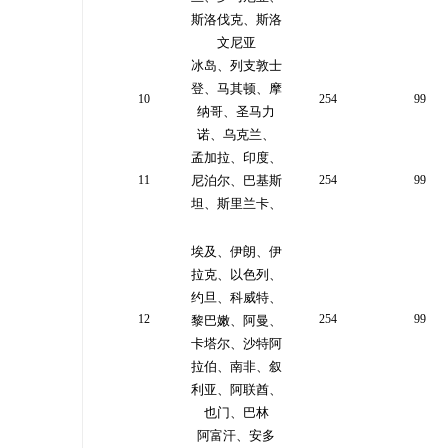
斯洛伐克、斯洛
文尼亚
冰岛、列支敦士
登、马其顿、摩
10
254
99
纳哥、圣马力
诺、乌克兰、
孟加拉、印度、
11
尼泊尔、巴基斯
254
99
坦、斯里兰卡、
埃及、伊朗、伊
拉克、以色列、
约旦、科威特、
12
254
99
黎巴嫩、阿曼、
卡塔尔、沙特阿
拉伯、南非、叙
利亚、阿联酋、
也门、巴林
阿富汗、安多