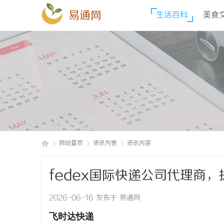
易通网
生活百科
美食
网站首页
资讯列表
资讯内容
fedex国际快递公司代理商，
易
›
›
›
FedEx进口促销价格,FedE
2026-06-16 发布于 易通网
飞时达快递