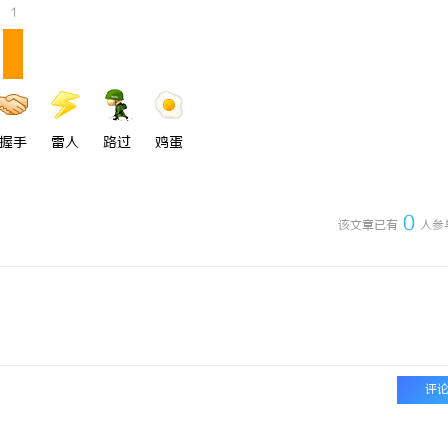
1
师：保护您的合法权益，助您走出
贝净 AC 国际医疗实验室，标准化
全解析
握手
雷人
路过
鸡蛋
0
该文章已有
人参
评