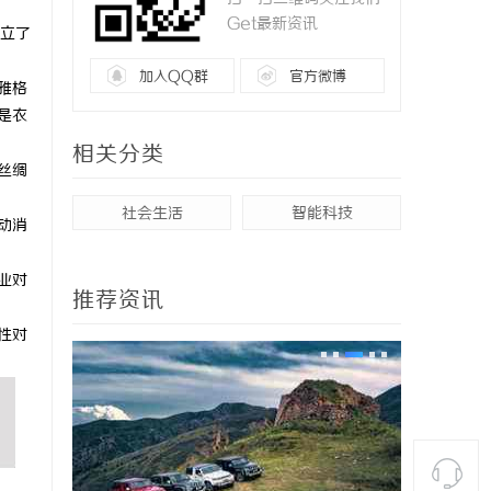
Get最新资讯
树立了
加入QQ群
官方微博
雅格
是衣
相关分类
丝绸
社会生活
智能科技
动消
业对
推荐资讯
性对