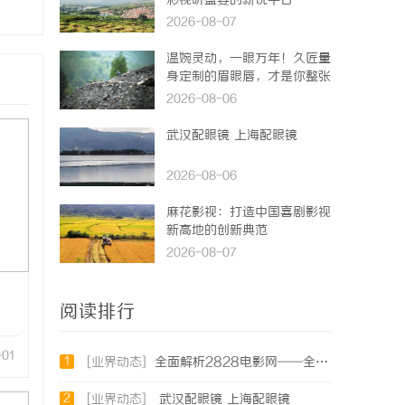
彩视听盛宴的新锐平台
2026-08-07
温婉灵动，一眼万年！久匠量
身定制的眉眼唇，才是你整张
脸的点睛之笔！淡颜系女生的
2026-08-06
气质加分项
武汉配眼镜 上海配眼镜
2026-08-06
麻花影视：打造中国喜剧影视
新高地的创新典范
2026-08-07
阅读排行
-01
1
[业界动态]
全面解析2828电影网——全方位提升你的观影体验平台
2
[业界动态]
武汉配眼镜 上海配眼镜