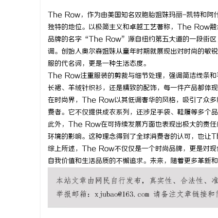
The Row，作为由美国知名双胞胎姐妹玛丽-凯特和
独特的地位。以极简主义和卓越工艺著称，The Row
品牌的名字“The Row”源自纽约第五大道的一段
调。创始人奥尔森姐妹从童年时期就展现出对时尚的敏锐
通
服的代名词，更是一种生活态度。
The Row注重服装的剪裁与细节处理，强调简洁线
长裙、羊绒针织衫，还是精致的配饰，每一件产品都体现
在时尚界，The Row以其低调奢华的风格，吸引了
费者。它不仅提供成衣系列，还涉足手袋、鞋履等多个品
此外，The Row在可持续发展方面也表现出极大的
环境的影响。这种理念得到了全球消费者的认可，也让Th
综上所述，The Row不仅仅是一个时尚品牌，更是
网
自我价值和生活品质的不懈追求。未来，随着更多革新和