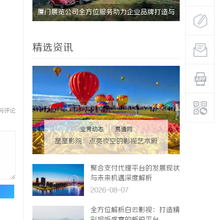
研发体系
厦门展览公司全方位服务助力企业品牌打造与
武汉配眼镜
市场开拓
精选资讯
与评论
业界动态
|
易通网
星星影院：点亮夜空的影视艺术殿
堂
聚合支付代理平台的发展现状
与未来机遇深度解析
2026-08-07
论
全方位解析白云影视：打造精