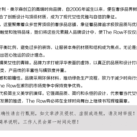
阿什利·奥尔森创立的高端时尚品牌，自2006年诞生以来，便在奢侈品界
融合了创新设计与顶级材质，成为了现代女性优雅与自信的象征。
街区，这里聚集着众多世界顶级的奢侈品店铺，象征着品牌追求极致品质与优
触觉和独特品味，她们将这些元素融入品牌设计中，使The Row不仅仅
条和平衡比例，避免过多的装饰，让服装本身的材质和结构成为焦点。无论是
出匠心独运的设计理念。
众多精英女性的青睐。品牌力求打破浮华表面的虚饰，以真正的品质和设计打
类，产品线的丰富性与精致度并重。
责任感和前瞻性。品牌采用环保材料，推动绿色生产流程，致力于减少时尚行
e Row在激烈的市场竞争中保持竞争优势。
对现代极简主义美学的演绎。它强调品质、简约和永恒的设计，代表着当代女
发展的推进，The Row势必将在全球时尚舞台上继续书写辉煌篇章。