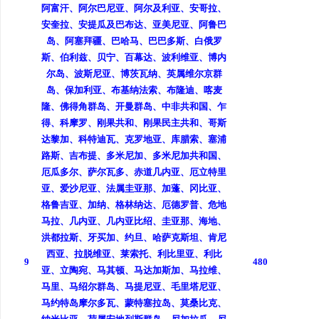
阿富汗、阿尔巴尼亚、阿尔及利亚、安哥拉、
安奎拉、安提瓜及巴布达、亚美尼亚、阿鲁巴
岛、阿塞拜疆、巴哈马、巴巴多斯、白俄罗
斯、伯利兹、贝宁、百幕达、波利维亚、博内
尔岛、波斯尼亚、博茨瓦纳、英属维尔京群
岛、保加利亚、布基纳法索、布隆迪、喀麦
隆、佛得角群岛、开曼群岛、中非共和国、乍
得、科摩罗、刚果共和、刚果民主共和、哥斯
达黎加、科特迪瓦、克罗地亚、库腊索、塞浦
路斯、吉布提、多米尼加、多米尼加共和国、
厄瓜多尔、萨尔瓦多、赤道几内亚、厄立特里
亚、爱沙尼亚、法属圭亚那、加蓬、冈比亚、
格鲁吉亚、加纳、格林纳达、厄德罗普、危地
马拉、几内亚、几内亚比绍、圭亚那、海地、
洪都拉斯、牙买加、约旦、哈萨克斯坦、肯尼
西亚、拉脱维亚、莱索托、利比里亚、利比
9
480
亚、立陶宛、马其顿、马达加斯加、马拉维、
马里、马绍尔群岛、马提尼亚、毛里塔尼亚、
马约特岛摩尔多瓦、蒙特塞拉岛、莫桑比克、