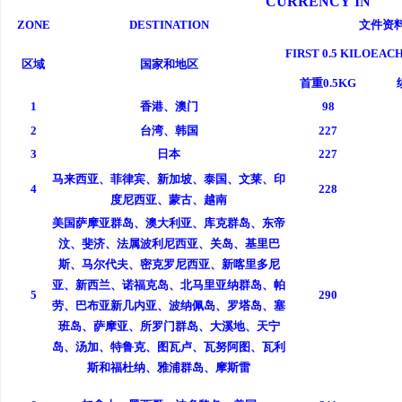
CURRENCY IN
合肥刑事律师：保护您的合法权益，助您走出
贝净 AC 国际医疗实验
ZONE
DESTINATION
文件资
FIRST 0.5 KILO
EACH
法律困境
全解析
区域
国家和地区
首重0.5KG
1
香港、澳门
98
2
台湾、韩国
227
3
日本
227
马来西亚、菲律宾、新加坡、泰国、文莱、印
4
228
度尼西亚、蒙古、越南
美国萨摩亚群岛、澳大利亚、库克群岛、东帝
汶、斐济、法属波利尼西亚、关岛、基里巴
斯、马尔代夫、密克罗尼西亚、新喀里多尼
亚、新西兰、诺福克岛、北马里亚纳群岛、帕
5
290
劳、巴布亚新几内亚、波纳佩岛、罗塔岛、塞
班岛、萨摩亚、所罗门群岛、大溪地、天宁
岛、汤加、特鲁克、图瓦卢、瓦努阿图、瓦利
斯和福杜纳、雅浦群岛、摩斯雷