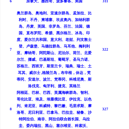
6
加拿大、墨西哥、波多黎各、美国
311
奥兰群岛、奥地利、亚速尔群岛、孟加拉、比
利时、不丹、柬埔寨、坎皮奥内、加纳利群
岛、丹麦、英国、非罗岛、芬兰、法国、德
国、直布罗陀、希腊、黑尔格兰、冰岛、印
度、爱尔兰共和国、意大利、老挝、列支敦士
登、卢森堡、马德拉群岛、马耳他、梅利利
7
322
亚、摩纳哥、阿陀斯山、尼泊尔、荷兰、北爱
尔兰、挪威、巴基斯坦、葡萄牙、圣马力诺、
苏格兰、西班牙、斯里兰卡、瑞典、瑞士、土
耳其、威尔士 ,格陵兰岛，布辛根，休达，梵
蒂冈、安道尔、波兰、梵蒂冈、科维尼奥、斯
洛伐克、匈牙利、捷克、英格兰
阿根廷、巴林、巴西、英属海峡群岛、智利、
哥伦比亚、埃及、埃塞俄比亚、伊拉克、以色
列、肯尼亚、科威特、黎巴嫩、毛里求斯、摩
8
327
洛哥、尼日利亚、巴拿马、巴拉圭、秘鲁、沙
特阿拉伯、南非、阿拉伯联合酋长国、乌拉
圭、委内瑞拉、黑山、塞尔维亚、科索沃、