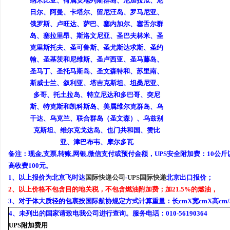
纳米比亚、荷属安地列斯群岛、尼加拉瓜、尼
日尔、阿曼、卡塔尔、留尼汪岛、罗马尼亚、
俄罗斯、卢旺达、萨巴、塞内加尔、塞舌尔群
岛、塞拉里昂、斯洛文尼亚、圣巴夫林米、圣
克里斯托夫、圣可鲁斯、圣尤斯达求斯、圣约
翰、圣基茨和尼维斯、圣卢西亚、圣马藤岛、
圣马丁、圣托马斯岛、圣文森特和、苏里南、
斯威士兰、叙利亚、塔吉克斯坦、坦桑尼亚、
多哥、托土拉岛、特立尼达和多巴哥、突尼
斯、特克斯和凯科斯岛、美属维尔克群岛、乌
干达、乌克兰、联合群岛（圣文森）、乌兹别
克斯坦、维尔克戈达岛、也门共和国、赞比
亚、津巴布韦、摩尔多瓦
备注：现金,支票,转账,网银,微信支付或预付金额，
UPS安全附加费：10公
高收费100元
。
1、以上报价为北京飞时达
国际快递公司
-
UPS国际快递
北京出口报价；
2、以上价格不包含目的地关税，不包含燃油附加费；加21.5%的燃油，
3、对于体大质轻的包裹按国际航协规定方式计算重量：长cmX宽cmX高cm/5
4、未列出的国家请致电我公司进行查询。服务电话：010-56190364
UPS附加费用