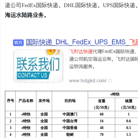
递公司
FedEx国际快递
、
DHL国际快递
、
UPS国际快递
海运水陆路业务。
通
e特快
网
序号
产品名称
发件地
目的地
首重
续重
（元/50克）
（元/50克
1
e特快
全国
中国澳门
60
1
2
e特快
全国
中国台湾
16
0.6
3
e特快
全国
中国香港
48
0.5
4
e特快
全国
朝鲜
70
1.5