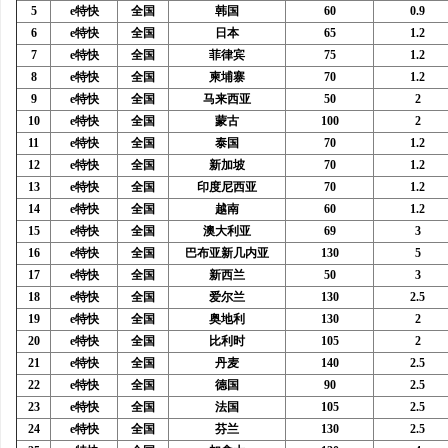
5
e特快
全国
韩国
60
0.9
武汉配眼镜 上海配眼镜
武汉配眼镜 上海配眼镜
6
e特快
全国
日本
65
1.2
7
e特快
全国
菲律宾
75
1.2
8
e特快
全国
柬埔寨
70
1.2
9
e特快
全国
马来西亚
50
2
10
e特快
全国
蒙古
100
2
11
e特快
全国
泰国
70
1.2
12
e特快
全国
新加坡
70
1.2
13
e特快
全国
印度尼西亚
70
1.2
14
e特快
全国
越南
60
1.2
15
e特快
全国
澳大利亚
69
3
16
e特快
全国
巴布亚新几内亚
130
5
17
e特快
全国
新西兰
50
3
18
e特快
全国
爱尔兰
130
2.5
19
e特快
全国
奥地利
130
2
20
e特快
全国
比利时
105
2
21
e特快
全国
丹麦
140
2.5
22
e特快
全国
德国
90
2.5
23
e特快
全国
法国
105
2.5
24
e特快
全国
芬兰
130
2.5