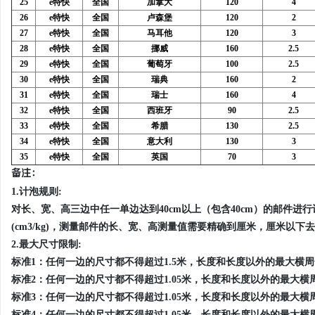
25
e特快
全国
加拿大
120
4
26
e特快
全国
卢森堡
120
2
27
e特快
全国
马耳他
120
3
28
e特快
全国
挪威
160
2.5
29
e特快
全国
葡萄牙
100
2.5
30
e特快
全国
瑞典
160
2
31
e特快
全国
瑞士
160
4
32
e特快
全国
西班牙
90
2.5
33
e特快
全国
希腊
130
2.5
34
e特快
全国
意大利
130
3
35
e特快
全国
英国
70
3
备注：
1.计泡规则:
对长、宽、高三边中任一单边达到40cm以上（包含40cm）的邮件进行计泡操作，体
(cm3/kg)，测量邮件的长、宽、高测量值需要精确到厘米，厘米以
2.最大尺寸限制:
标准1：任何一边的尺寸都不得超过1.5米，长度和长度以外的最大横周
标准2：任何一边的尺寸都不得超过1.05米，长度和长度以外的最大横周
标准3：任何一边的尺寸都不得超过1.05米，长度和长度以外的最大横周
标准4：任何一边的尺寸都不得超过1.05米，长度和长度以外的最大横周