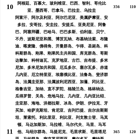
阿根廷、百慕大、玻利维亚、巴西、智利、哥伦比
10
356
110
亚、墨西哥、巴拿马、巴拉圭、乌拉圭
阿富汗、阿尔及利亚、阿尔巴尼亚、美属萨摩亚、安
多拉、安哥拉、安圭拉、安提瓜、亚美尼亚、阿鲁
巴、阿塞拜疆、巴哈马、巴巴多斯、伯利兹、贝宁、
不丹、波斯尼亚和黑、博茨瓦纳、布基纳法索、布隆
迪、喀麦隆、佛得角、开曼群岛、乍得、圣诞岛、科
科斯群岛、刚果、刚果民主共和国、库克群岛、哥斯
达黎加、科特迪瓦、克罗地亚、古巴、吉布提、多米
尼加、多米尼加共和国、厄瓜多尔、塞尔瓦多、赤道
几内亚、厄立特里亚、埃塞俄比亚、法鲁岛、斐济群
岛、法属圭亚那、法属波利尼西亚、加蓬、冈比亚、
格鲁吉亚、加纳、直不罗陀、格陵兰岛、格林纳达、
瓜得罗普、关岛、危地马拉、几内亚、几内亚比绍、
圭亚那、海地、洪都拉斯、冰岛、伊朗、伊拉克、牙
买加、哈萨克斯坦、肯尼亚、吉列巴提、吉尔吉斯斯
坦、莱索托、利比里亚、利比亚、列支敦士登、马其
顿、马达加斯加、马拉维、马尔代夫、马里、马耳
11
他、马绍尔群岛、马提尼克、毛里求斯、毛里塔尼
365
120
亚、马约群岛、密克罗尼西亚、摩尔多瓦、摩纳哥、