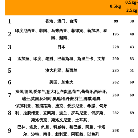
0.5kg-
0.5kg
合肥刑事律师：保护您的合法权益，助您走出
贝净 AC 国际医疗实验
2.5kg
法律困境
全解析
1
香港、澳门、台湾
99
38
印度尼西亚、韩国、马来西亚、菲律宾、新加坡、泰
2
195
48
国、越南、
3
日本
228
43
4
孟加拉、印度、老挝、巴基斯坦、斯里兰卡、文莱
290
83
5
澳大利亚、新西兰
235
51
6
美国、加拿大
262
69
法国,德国,爱尔兰,意大利,卢森堡,荷兰,葡萄牙,西班牙,
7
269
69
瑞士,英国,
比利时,奥地利,
丹麦,芬兰,挪威,瑞典
保加利亚、塞浦路斯、捷克、爱沙尼亚、希腊、匈牙
8
利、拉脱维亚、立陶宛、波兰、罗马尼亚、俄罗斯、
282
69
斯洛伐克、斯洛文尼亚、土耳其、
巴林、埃及、约旦、科威特、黎巴嫩、阿曼、卡塔
9
298
83
尔、沙特、南非、叙利亚、阿联酋、以色列