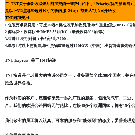
二. TNT关于会新收取燃油附加费的一些费用如下，“Priority(优先派送费）, O
是以上第2点那些超过尺寸的收的那120元）都要从7月3日开始收
TNT附加费用
1.包装要求及费用：可接木箱木架包装不加收费用;单件重量超过70KG（香港）,
2.偏远费：收费标准:RMB3.5*油/KG（最低收费80*油/票）．
3.香港11.材积计算：长*宽*高/6000．
4.单票1吨以上需拆票,单件货物重量超过100KGS（中国）,出货前请事先
TNT Express 关于TNT快递
TNT快递是全球最大的快递公司之一，业务覆盖全球200个国家，并
抵达世界各地。
作为我们的客户，您能够享受一系列广泛的服务，包括为汽车、工业
合。我们的欧洲公路网络无与伦比，连接40多个欧洲国家，拥有19个
我们敬业的员工将以认真、可靠的服务和“能做到”的态度，妥善处理