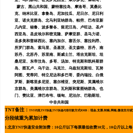
蒙古、黑山共和国、蒙特塞拉岛、摩洛哥、莫桑比
克、纳米比亚、拿鲁岛、尼加拉瓜、尼日尔、尼日利
亚、诺夫克群岛、北马利亚纳群岛、帕劳、巴布亚新
几内亚、秘鲁、波多黎各、留尼汪岛、卢旺达、圣卢
西亚岛、圣皮埃尔和密克隆、萨摩亚群、圣马力诺、
圣多美和普林西比、塞内加尔、塞舌尔、塞拉利昂、
所罗门群岛、索马里、圣基茨、圣文森特、苏丹、南
苏丹、北苏丹、苏里南、斯威士兰、塔吉克斯坦、坦
桑尼亚、东帝汶岛、多哥、汤加、特克斯和凯科斯群
岛、图瓦卢、乌干达、乌克兰、乌兹别克斯坦、瓦努
阿图、梵蒂冈、特立尼达和多巴哥、委内瑞拉、
白俄
罗斯、新喀里多尼亚、塞尔维亚、突尼斯
、英属维尔
京群岛、美属维尔京群岛、瓦利斯和富图钠群岛、也
门、赞比亚、津巴布韦、缅甸、尼泊尔、巴勒斯坦、
中非共和国
TNT备注：
付款方式RMB：
现金,支票,转账,网银,微信支付
TNT代理,TNT快递,TNT快递代理
分段续重为累加计费
1.北京
TNT快递安全附加费：10公斤以下每票最低收费30元，10公斤以上每