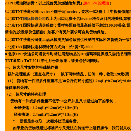
2.TNT燃油附加费：以上报价另加燃油附加费,(
加21.5%的燃油
)
3.北京TNT快递公司invoice不能手写invoice，要求一式3份！！申报价
4.北京TNT
国际快递公司
以上为出口运费不含invoice税金及目的地关税,
5.北京TNT国际快递遗失赔偿：货样每票赔偿最高赔偿不超过100.00美金/票,
标准的,按发票价值赔偿）如客户有另外要求可自购货物保险。
6.北京TNT快递公司化工品及检测货物必须提供检测与实际所发货物为一致
7.北京TNT国际快递材积计算方式为：长*宽*高/5000
8.北京TNT快递公司请发件时标注清楚物品的HS编码和提供报关委托书,谢谢
TNT通知：TnT-2014年七月份新政策，请务必仔细阅读。
一、超大尺寸货物的特殊操作费
额外处理服务（重点在尺寸），以下两种情况，任何一种，收取120元/票
（1） 货物有一件或多件重量不足30公斤而尺寸超过1.2m(L)*0.7m(W)
提供单独处理。
（2） 超尺寸的特殊处理
货物有一件或多件重量不低于30公斤并且尺寸超过如下的限制，
全球快递：1.2m(L)*1.2m(W)*1.5m(H)
经济快递：2.4m(L)*1.2m(W)*1.8m(H)
* 一票货最多收取一次额外处理服务费。
如果您的货物既超过标准尺寸又无法在传送带上进行操作，我们就只收