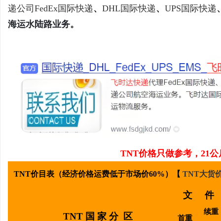
递公司
FedEx国际快递
、
DHL国际快递
、
UPS国际快递
海运水陆路业务。
通
TNT
价格只做参考，21公
网
TNT价目表（经济价格
运费低于市场价60%
）【
TNT大货
文 件
续重
TNT 国 家 分 区
首重