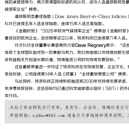
域的卓越领导力，再次获得国际权威机构认可，成功入选道琼斯同类最
视觉激光打标系列：精确
候领军企业”榜单。
道琼斯同类最佳指数（Dow Jones Best-in-Class In
科技
已连续五年入选全球指数，连续15年入选北美指数。
《金融时报》“2026年欧洲气候领军企业”榜单由《金融时报》与市
著成效的欧洲企业。自该榜单设立以来，特灵科技已连续第六年入选
特灵科技
全球董事长兼首席执行官
Dave Regnery
表示：“这
体现了全球团队始终如一的奉献与努力。我们将继续以可持续创新引
各利益相关方创造长期价值，持续推进公司的可持续发展目标。”
这些最新荣誉进一步印证了特灵科技在可持续发展、企业文化、商
早些时候，公司连续第14年入选《财富》“全球最受赞赏公司”榜单，并
与此同时，特灵科技正持续积极推进其2030年可持续发展承诺，其
年净零排放目标，这些目标均已通过科学减碳倡议组织（SBTi）的
实行动。