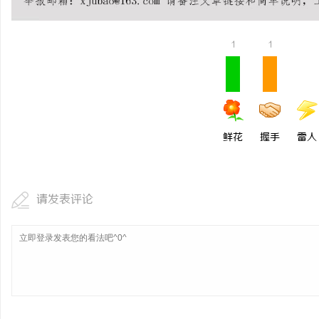
1
1
鲜花
握手
雷人
请发表评论