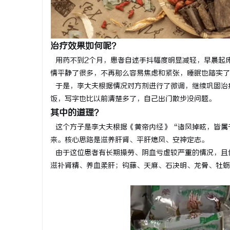
治疗效果如何呢？
用药不到2个月，患者自述手抖幅度明显减轻，早晨起床
情平静了很多，不再那么容易焦虑和紧张，睡眠也踏实了
于是，李大夫根据情况对方剂进行了微调，继续巩固治
饭，写字也比以前清楚多了，自己出门散步没问题。
其中的道理？
这个方子是李大夫根据《黄帝内经》“诸风掉眩，皆属
来。核心思路是滋养肝肾、平肝熄风、安神定志。
由于这位患者有长期操劳、阴血亏虚较严重的情况，且
滋补肾精、养血柔肝；钩藤、天麻、石决明、龙骨、牡蛎