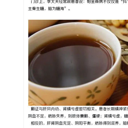
门诊上，李大夫经常跟患者说：帕金森病不仅仅是“抖
主骨生髓，脑为髓海”。
通
网
颤证与肝风内动、肾精亏虚密切相关。患者长期精神紧
阴血不足，筋脉失养，则肢体震颤、僵硬；肾精亏虚，髓
相反的，肝肾阴血充足、阴阳平衡，筋脉得到滋养，脑