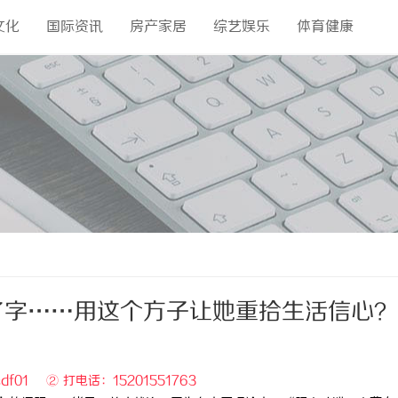
文化
国际资讯
房产家居
综艺娱乐
体育健康
了字……用这个方子让她重拾生活信心？
df01 ② 打电话：15201551763