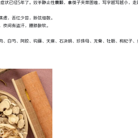
症状已经5年了。双手静止性震颤，拿筷子夹菜困难，写字越写越小，走
师：保护您的合法权益，助您走出
贝净 AC 国际医疗实验室，标准化
焦虑，舌红少苔，脉弦细数。
全解析
，夜间有盗汗，腰膝酸软。
肉、白芍、阿胶、钩藤、天麻、石决明、珍珠母、龙骨、牡蛎、枸杞子、