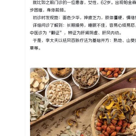
就比如之前门诊的一位患者，女性，62岁。出现帕金森
合肥刑事律
步困难，身体前倾。
初诊时发现她：面色少华，神疲乏力，肢体僵硬，情绪
法律困境
详细问诊了解到：长期操劳，睡眠不佳，容易心烦易怒
中医诊为“颤证”，辨证为肝肾阴虚、肝风内动。
于是，李大夫以祛风百脉疗法为基础开方：熟地、山萸
草等。