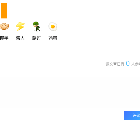
握手
雷人
路过
鸡蛋
0
该文章已有
人参
评