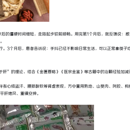
后的僵硬时间缩短，走路起步较前顺畅。用完第1个月后，就反馈说：感
。
疗。3个月后，患者告诉说：手抖已经不影响日常生活，可以正常拿筷子
于肝”的理论，结合《金匮要略》《医宗金鉴》等古籍中的治颤经验加减
伴有心烦盗汗、腰膝酸软等肾虚表现，方中重用熟地、山萸肉、阿胶、枸
平肝熄风、重镇安神。