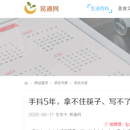
易通网
生活百科
美食
网站首页
资讯列表
资讯内容
手抖5年，拿不住筷子、写不
易
›
›
›
2026-06-17 发布于 易通网
① 加微信：ljc