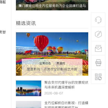
路起
研发体系
厦门展览公司全方位服务助力企业品牌打造与
武汉配眼镜
市场开拓
精选资讯
炙甘
业界动态
|
易通网
星星影院：点亮夜空的影视艺术殿
堂
聚合支付代理平台的发展现状
与未来机遇深度解析
2026-08-07
全方位解析白云影视：打造精