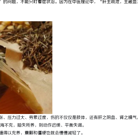
”的问题，不能只盯着症状治。因为在中医理论中，“肝主疏泄，主藏血
张、压力过大、劳累过度，伤的不仅仅是肢体，还有肝之阴血、肾之精气
海不充，脑失所养，则动作迟缓、平衡失调。
髓得以充养，震颤和僵硬也就会慢慢减轻了。