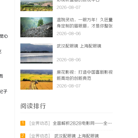
彩视听盛宴的新锐平台
2026-08-07
温婉灵动，一眼万年！久匠量
身定制的眉眼唇，才是你整张
脸的点睛之笔！淡颜系女生的
2026-08-06
觉心
气质加分项
武汉配眼镜 上海配眼镜
吃
2026-08-06
麻花影视：打造中国喜剧影视
而
新高地的创新典范
2026-08-07
杞子
阅读排行
1
[业界动态]
全面解析2828电影网——全方位提升你的观影体验平台
2
[业界动态]
武汉配眼镜 上海配眼镜