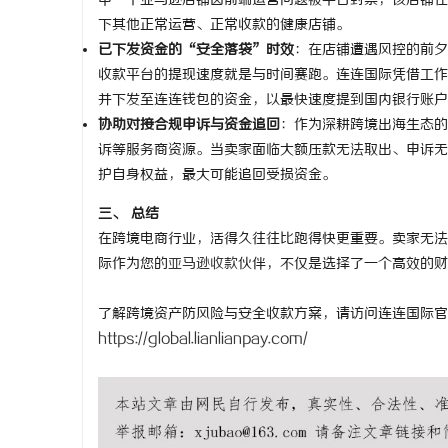
中一个亚马逊店铺因前端运营问题被平台封禁，该店铺在
下其他正常运营、正常收款的健康店铺。
武汉配眼镜
已下发资金的“安全落袋”时效
：在店铺遭遇风控的前夕，
收款平台的提现速度就是与时间赛跑。连连国际凭借工作
并下发至连连钱包的资金，以最快速度提到国内银行账户
协助对接合规申诉与资金追回
：作为深耕跨境出海生态的
诉等服务商资源。当卖家面临大额压款无法取出、申诉无
护自身权益，最大可能追回受损资金。
三、 总结
在跨境电商行业，活得久往往比跑得快更重要。卖家无法
际作为您的
亚马逊收款
伙伴，不仅是选择了一个高效的财
了解跨境资产防风险与安全收款方案，请访问连连国际官
https://global.lianlianpay.com/