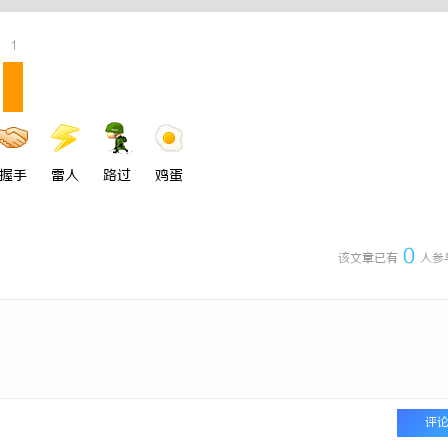
1
握手
雷人
路过
鸡蛋
0
该文章已有
人参
评