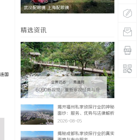
武汉配眼镜 上海配眼镜
武汉配眼镜
，
精选资讯
连国
业界动态
|
易通网
6090新视觉：重新审视经典与现
代的视觉盛宴
揭开福州私家侦探行业的神秘
面纱：服务、优势与法律解析
2026-08-05
揭秘成都私家侦探行业的真实