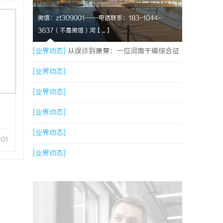
微信：zt309001----电话联系：183-1044-
3637（不是微信）河【....】
[业界动态]
从误诊到康复：一位河南干燥综合征
患者的艰辛求医路
[业界动态]
[业界动态]
[业界动态]
[业界动态]
-01
[业界动态]