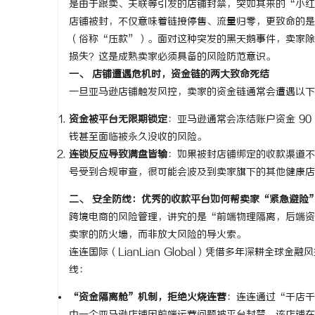
是由于跟卖、关联等引发的店铺封禁，突如其来的“小红
店铺被封，不仅意味着链接停售、流量归零，更致命的是
（俗称“压款”）。面对这种突发的黑天鹅事件，卖家除
损失？这是成熟卖家必须具备的风险防范意识。
一、 店铺遭遇危机时，资金链的两大致命死结
通
一旦亚马逊店铺触发风控，卖家的资金链通常会遭遇以下
资金被平台无限期锁定
：亚马逊通常会冻结账户资金 9
钱甚至面临被永久没收的风险。
连锁反应导致满盘皆输
：如果被封店铺绑定的收款渠道不
号受到合规审查，很可能会波及到卖家旗下的其他健康店
二、 安全防线：优秀的收款平台如何帮卖家“紧急避险
跨境电商的风险管理，讲究的是“前端物理隔离，后端资
网
卖家的防火墙，而非放大风险的导火索。
连连国际（LianLian Global）凭借多年深耕全
线：
“资金隔离舱”机制，拒绝火烧连营
：连连通过“千店千