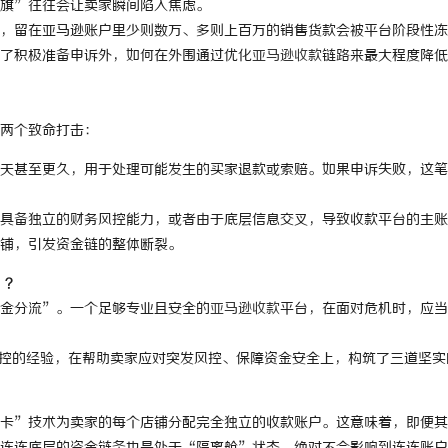
旗”往往会让卖家瞬间陷入焦虑。
，留在亚马逊账户里少则数万、多则上百万的销售货款会被平台阶段性冻
了积极准备申诉外，如何在外围通过优化
亚马逊收款
链路来最大程度降低
两个致命打击：
0 天甚至更久，用于处理可能发生的买家退款或索赔。如果申诉失败，这笔
具备独立的财务风控能力，或者由于底层信息交叉，导致收款平台的主账
铺，引发资金链的整体断裂。
”？
金分流”。一个足够专业且安全的
亚马逊收款
平台，在面对危机时，应当
球金融风控的经验，在帮助卖家应对突发风控、保障资金安全上，构筑了三道坚
卡”技术为卖家的每个店铺分配完全独立的收款账户。这意味着，即便其